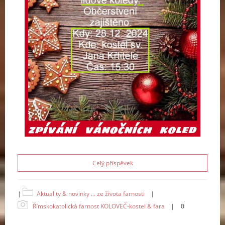
Celý příspěvek
|
Aktuality & novinky ... ze života farnosti
|
Římskokatolická farnost KOLOVEČ-kostel & fara
|
0