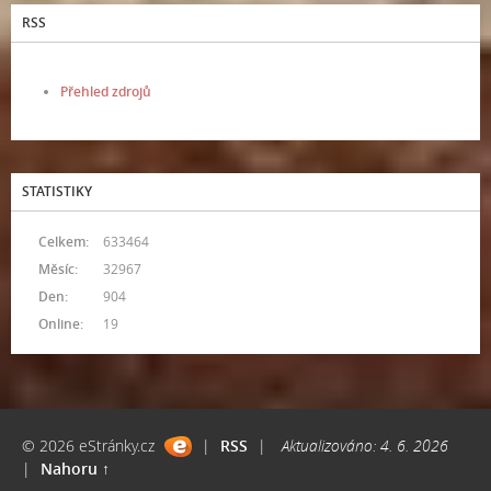
RSS
Přehled zdrojů
STATISTIKY
Celkem:
633464
Měsíc:
32967
Den:
904
Online:
19
© 2026 eStránky.cz
|
RSS
|
Aktualizováno: 4. 6. 2026
|
Nahoru ↑