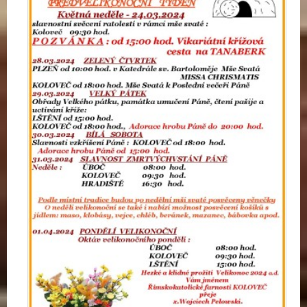
I
K
O
N
O
C
E
-
20
a.d