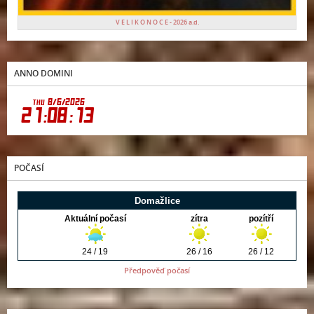
V E L I K O N O C E - 2026 a.d.
ANNO DOMINI
POČASÍ
Předpověď počasí