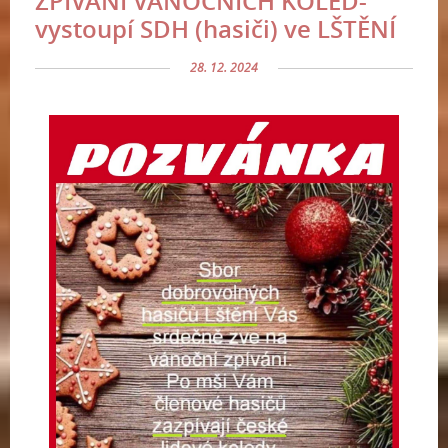
ZPÍVÁNÍ VÁNOČNÍCH KOLED-
vystoupí SDH (hasiči) ve LŠTĚNÍ
28. 12. 2024