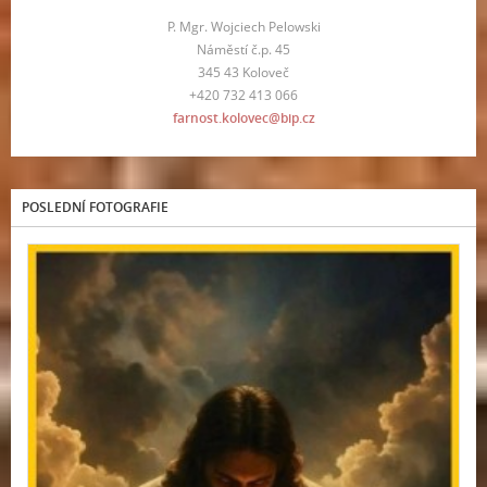
P. Mgr. Wojciech Pelowski
Náměstí č.p. 45
345 43 Koloveč
+420 732 413 066
farnost.kolovec@bip.cz
POSLEDNÍ FOTOGRAFIE