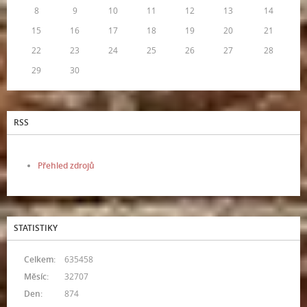
8
9
10
11
12
13
14
15
16
17
18
19
20
21
22
23
24
25
26
27
28
29
30
RSS
Přehled zdrojů
STATISTIKY
Celkem:
635458
Měsíc:
32707
Den:
874