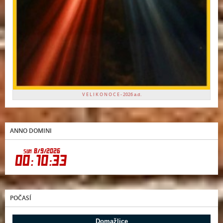
V E L I K O N O C E - 2026 a.d.
ANNO DOMINI
POČASÍ