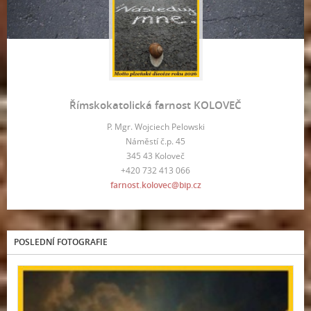
Římskokatolická farnost KOLOVEČ
P. Mgr. Wojciech Pelowski
Náměstí č.p. 45
345 43 Koloveč
+420 732 413 066
farnost.kolovec@bip.cz
POSLEDNÍ FOTOGRAFIE