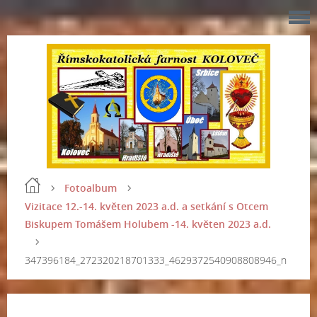
Fotoalbum
Vizitace 12.-14. květen 2023 a.d. a setkání s Otcem
Biskupem Tomášem Holubem -14. květen 2023 a.d.
347396184_272320218701333_4629372540908808946_n