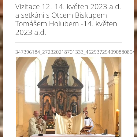
Vizitace 12.-14. květen 2023 a.d.
a setkání s Otcem Biskupem
Tomášem Holubem -14. květen
2023 a.d.
347396184_272320218701333_462937254090880894