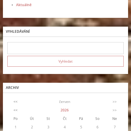
Aktuálně
VYHLEDÁVÁNÍ
ARCHIV
<<
červen
>>
<<
2026
>>
Po
Út
St
Čt
Pá
So
Ne
1
2
3
4
5
6
7