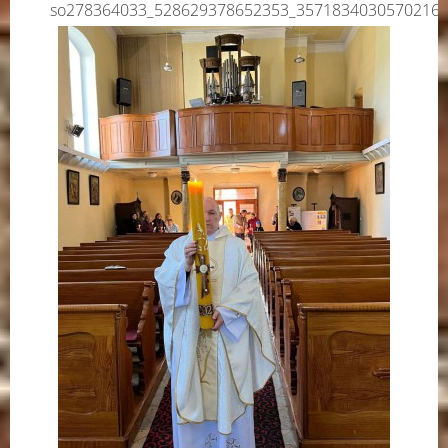
so278364033_528629378652353_35718340305702163