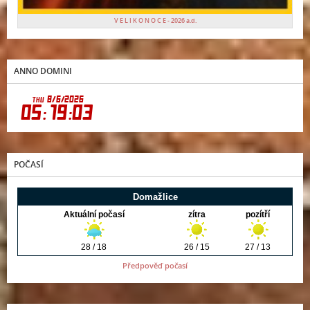
V E L I K O N O C E - 2026 a.d.
ANNO DOMINI
POČASÍ
Předpověď počasí