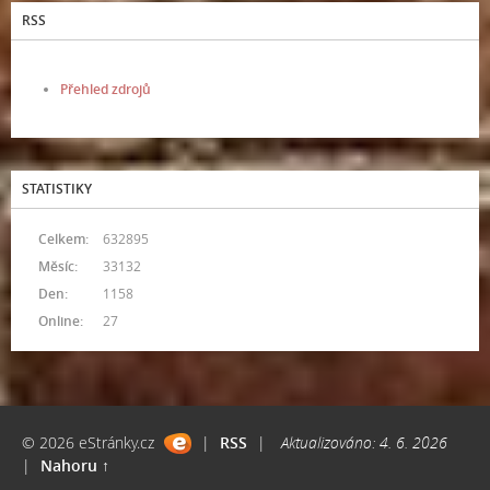
RSS
Přehled zdrojů
STATISTIKY
Celkem:
632895
Měsíc:
33132
Den:
1158
Online:
27
© 2026 eStránky.cz
|
RSS
|
Aktualizováno: 4. 6. 2026
|
Nahoru ↑