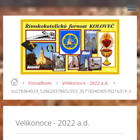
Fotoalbum
Velikonoce - 2022 a.d.
so278364033_528629378652353_3571834030570216314_n
Velikonoce - 2022 a.d.