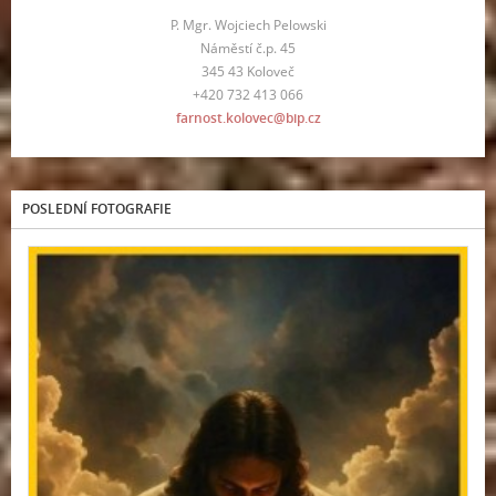
P. Mgr. Wojciech Pelowski
Náměstí č.p. 45
345 43 Koloveč
+420 732 413 066
farnost.kolovec@bip.cz
POSLEDNÍ FOTOGRAFIE