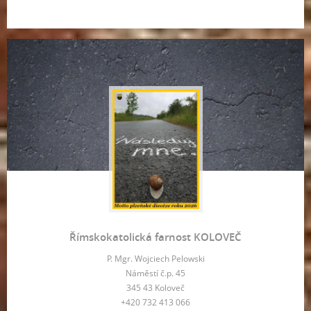
Římskokatolická farnost KOLOVEČ
P. Mgr. Wojciech Pelowski
Náměstí č.p. 45
345 43 Koloveč
+420 732 413 066