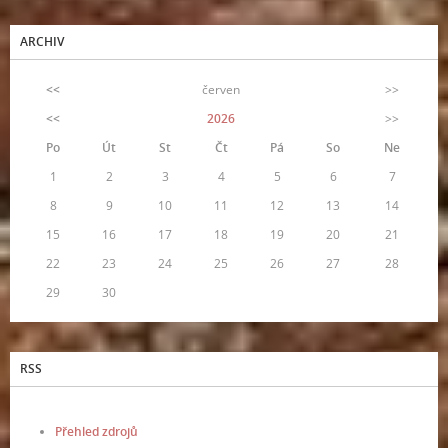
ARCHIV
<<
červen
>>
<<
2026
>>
Po
Út
St
Čt
Pá
So
Ne
1
2
3
4
5
6
7
8
9
10
11
12
13
14
15
16
17
18
19
20
21
22
23
24
25
26
27
28
29
30
RSS
Přehled zdrojů