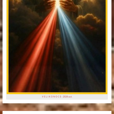
V E L I K O N O C E - 2026 a.d.