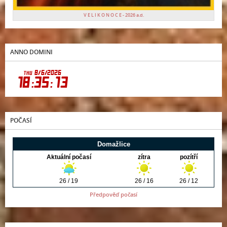
V E L I K O N O C E - 2026 a.d.
ANNO DOMINI
POČASÍ
Předpověď počasí