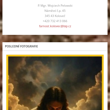
P. Mgr. Wojciech Pelowski
Náměstí č.p. 45
345 43 Koloveč
+420 732 413 066
farnost.kolovec@bip.cz
POSLEDNÍ FOTOGRAFIE