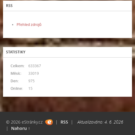
RSS
Přehled zdrojů
STATISTIKY
Celkem:
633367
Měsíc:
33019
Den:
975
Online:
15
© 2026 eStránky.cz
|
RSS
|
Aktualizováno: 4. 6. 2026
|
Nahoru ↑