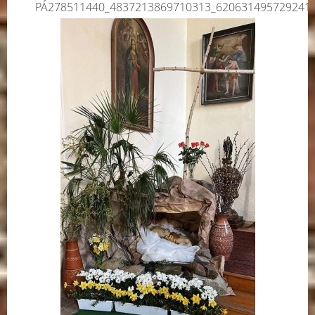
PÁ278511440_4837213869710313_620631495729241