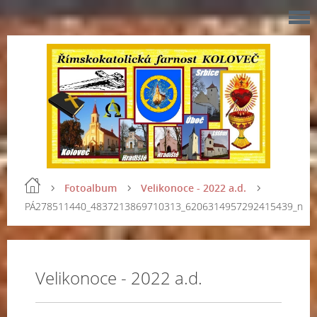
Fotoalbum
Velikonoce - 2022 a.d.
PÁ278511440_4837213869710313_6206314957292415439_n
Velikonoce - 2022 a.d.