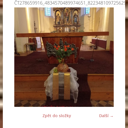
ČT278659916_4834570489974651_822348109725629
Zpět do složky
Další →