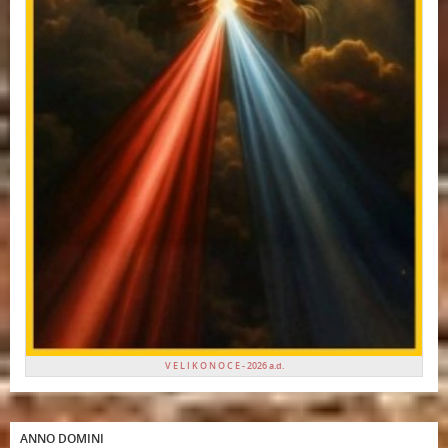
V E L I K O N O C E - 2026 a.d.
ANNO DOMINI