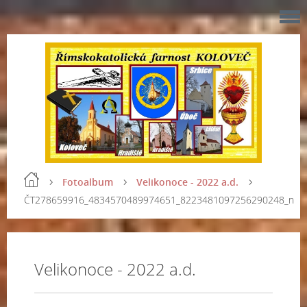
Fotoalbum
Velikonoce - 2022 a.d.
ČT278659916_4834570489974651_8223481097256290248_n
Velikonoce - 2022 a.d.