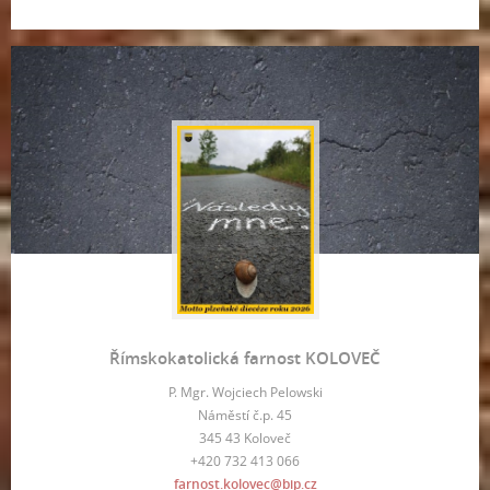
Římskokatolická farnost KOLOVEČ
P. Mgr. Wojciech Pelowski
Náměstí č.p. 45
345 43 Koloveč
+420 732 413 066
farnost.kolovec@bip.cz