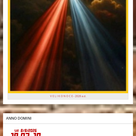
V E L I K O N O C E - 2026 a.d.
ANNO DOMINI