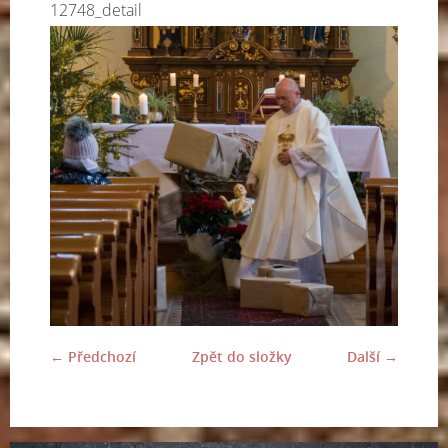
12748_detail
← Předchozí
Zpět do složky
Další →