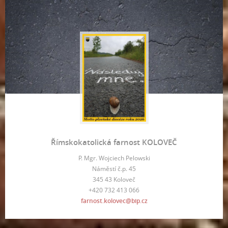
Římskokatolická farnost KOLOVEČ
P. Mgr. Wojciech Pelowski
Náměstí č.p. 45
345 43 Koloveč
+420 732 413 066
farnost.kolovec@bip.cz