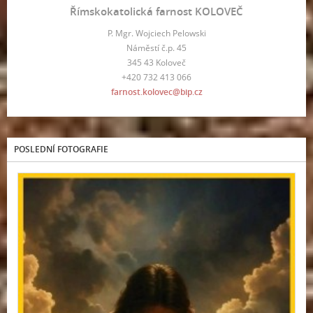
Římskokatolická farnost KOLOVEČ
P. Mgr. Wojciech Pelowski
Náměstí č.p. 45
345 43 Koloveč
+420 732 413 066
farnost.kolovec@bip.cz
POSLEDNÍ FOTOGRAFIE