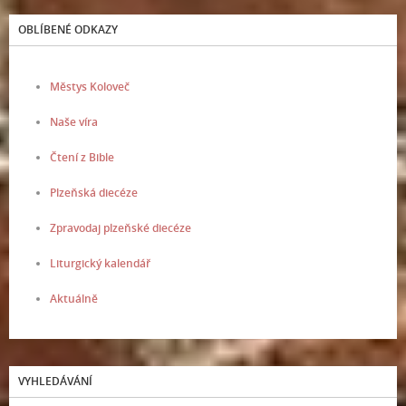
OBLÍBENÉ ODKAZY
Městys Koloveč
Naše víra
Čtení z Bible
Plzeňská diecéze
Zpravodaj plzeňské diecéze
Liturgický kalendář
Aktuálně
VYHLEDÁVÁNÍ