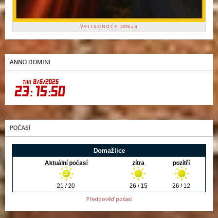
V E L I K O N O C E - 2026 a.d.
ANNO DOMINI
POČASÍ
Předpověď počasí