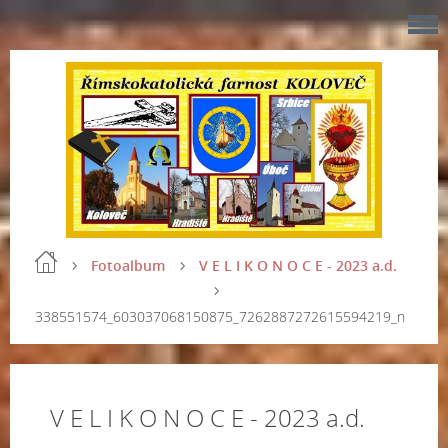
Fotoalbum
V E L I K O N O C E - 2023 a.d.
338551574_603037068150875_7262887272615594219_n
V E L I K O N O C E - 2023 a.d.