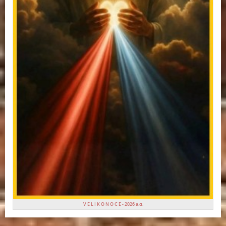
V E L I K O N O C E - 2026 a.d.