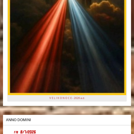
V E L I K O N O C E - 2026 a.d.
ANNO DOMINI