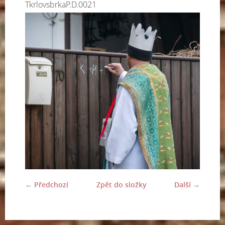
TkrlovsbrkaP.D.0021
← Předchozí
Zpět do složky
Další →