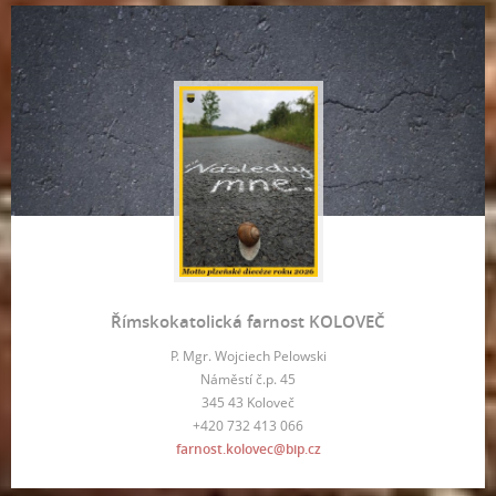
Římskokatolická farnost KOLOVEČ
P. Mgr. Wojciech Pelowski
Náměstí č.p. 45
345 43 Koloveč
+420 732 413 066
farnost.kolovec@bip.cz