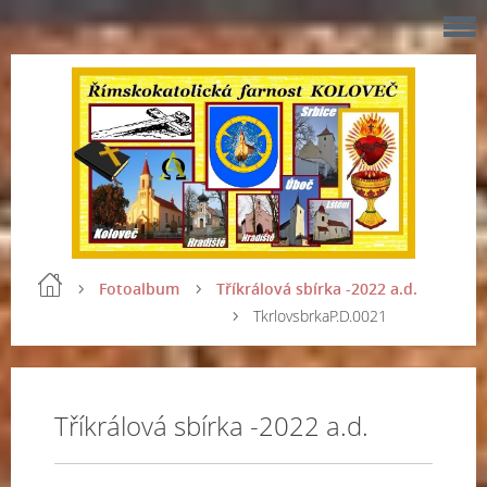
Fotoalbum
Tříkrálová sbírka -2022 a.d.
TkrlovsbrkaP.D.0021
Tříkrálová sbírka -2022 a.d.