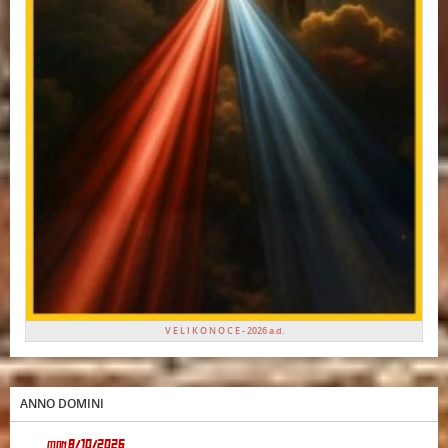
V E L I K O N O C E - 2026 a.d.
ANNO DOMINI