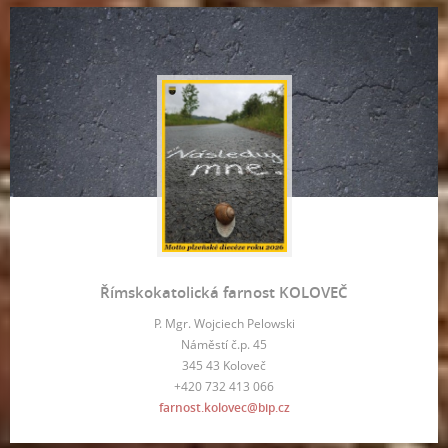
Římskokatolická farnost KOLOVEČ
P. Mgr. Wojciech Pelowski
Náměstí č.p. 45
345 43 Koloveč
+420 732 413 066
farnost.kolovec@bip.cz