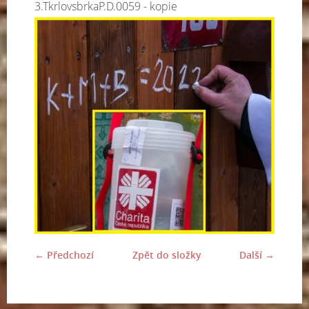
3.TkrlovsbrkaP.D.0059 - kopie
← Předchozí
Zpět do složky
Další →