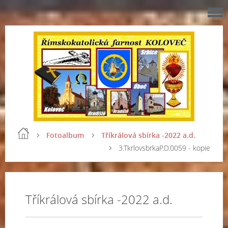
Fotoalbum
Tříkrálová sbírka -2022 a.d.
3.TkrlovsbrkaP.D.0059 - kopie
Tříkrálová sbírka -2022 a.d.