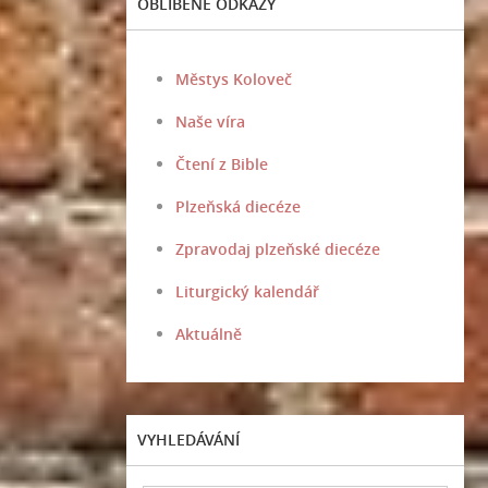
OBLÍBENÉ ODKAZY
Městys Koloveč
Naše víra
Čtení z Bible
Plzeňská diecéze
Zpravodaj plzeňské diecéze
Liturgický kalendář
Aktuálně
VYHLEDÁVÁNÍ