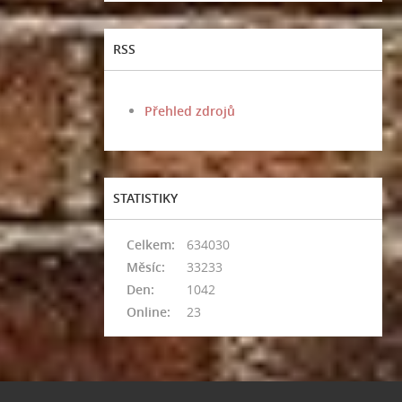
RSS
Přehled zdrojů
STATISTIKY
Celkem:
634030
Měsíc:
33233
Den:
1042
Online:
23