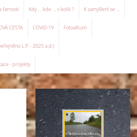
a farnosti
Kdy ... kde ... v kolik ?
K zamyšlení se ...
OVÁ CESTA
COVID-19
Fotoalbum
řejněno L.P. - 2025 a.d.)
ace - projekty