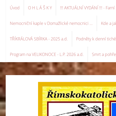
Úvod
O H L Á Š K Y
!!! AKTUÁLNÍ VYDÁNÍ !!! - Far
Nemocniční kaple v Domažlické nemocnici ...
Kde a ja
TŘÍKRÁLOVÁ SBÍRKA - 2025 a.d.
Podněty k denní tich
Program na VELIKONOCE - L.P. 2026 a.d.
Smrt a pohře