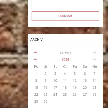
ARCHIV
<<
červen
>>
<<
2026
>>
Po
Út
St
Čt
Pá
So
Ne
1
2
3
4
5
6
7
8
9
10
11
12
13
14
15
16
17
18
19
20
21
22
23
24
25
26
27
28
29
30