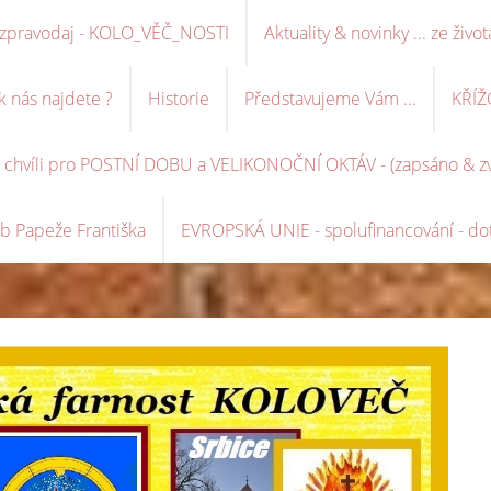
ní zpravodaj - KOLO_VĚČ_NOSTI
Aktuality & novinky ... ze život
k nás najdete ?
Historie
Představujeme Vám ...
KŘÍŽ
é chvíli pro POSTNÍ DOBU a VELIKONOČNÍ OKTÁV - (zapsáno & zve
b Papeže Františka
EVROPSKÁ UNIE - spolufinancování - dot