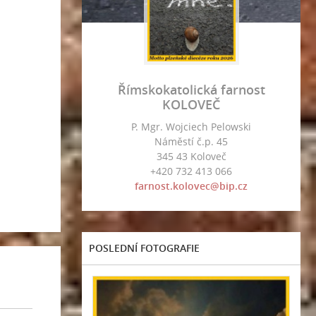
Římskokatolická farnost
KOLOVEČ
P. Mgr. Wojciech Pelowski
Náměstí č.p. 45
345 43 Koloveč
+420 732 413 066
farnost.kolovec@bip.cz
POSLEDNÍ FOTOGRAFIE