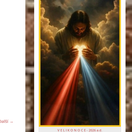
Další →
V E L I K O N O C E - 2026 a.d.