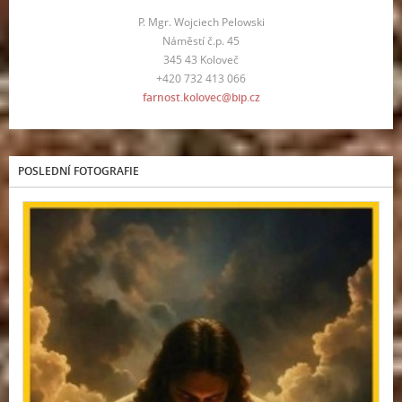
P. Mgr. Wojciech Pelowski
Náměstí č.p. 45
345 43 Koloveč
+420 732 413 066
farnost.kolovec@bip.cz
POSLEDNÍ FOTOGRAFIE