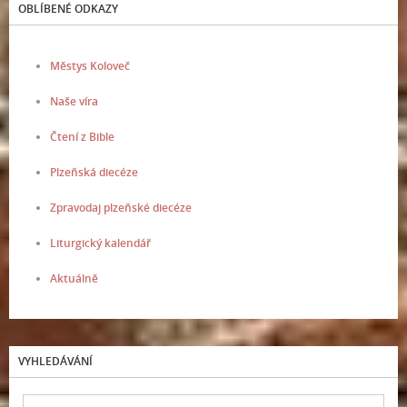
OBLÍBENÉ ODKAZY
Městys Koloveč
Naše víra
Čtení z Bible
Plzeňská diecéze
Zpravodaj plzeňské diecéze
Liturgický kalendář
Aktuálně
VYHLEDÁVÁNÍ