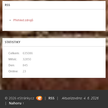
RSS
Přehled zdrojů
STATISTIKY
Celkem:
635086
Měsíc:
32850
Den:
845
Online:
23
© 2026 eStránky.cz
|
RSS
|
Aktualizováno: 4. 6. 2026
|
Nahoru ↑