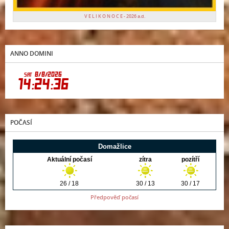
V E L I K O N O C E - 2026 a.d.
ANNO DOMINI
POČASÍ
Předpověď počasí