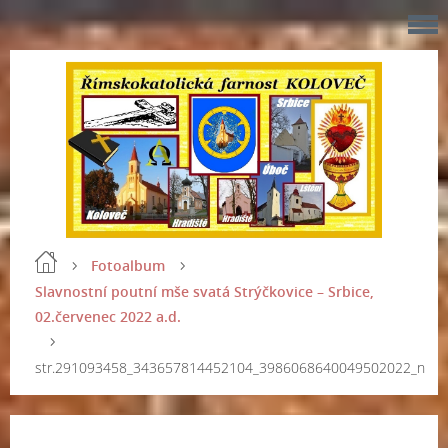
Fotoalbum
Slavnostní poutní mše svatá Strýčkovice – Srbice,
02.červenec 2022 a.d.
str.291093458_343657814452104_3986068640049502022_n