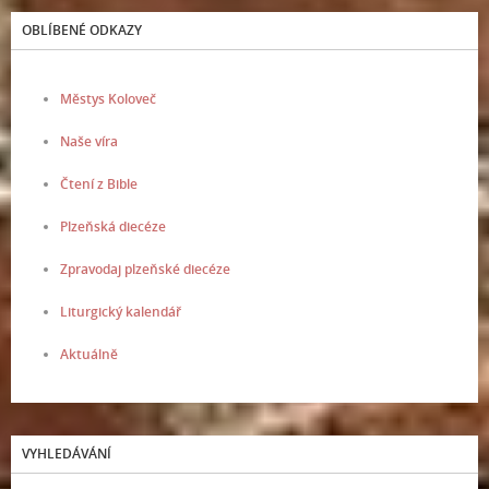
OBLÍBENÉ ODKAZY
Městys Koloveč
Naše víra
Čtení z Bible
Plzeňská diecéze
Zpravodaj plzeňské diecéze
Liturgický kalendář
Aktuálně
VYHLEDÁVÁNÍ