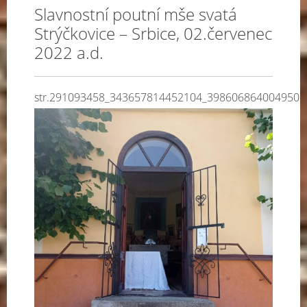
Slavnostní poutní mše svatá
Strýčkovice – Srbice, 02.červenec
2022 a.d.
str.291093458_343657814452104_3986068640049502