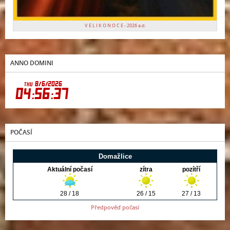
V E L I K O N O C E - 2026 a.d.
ANNO DOMINI
POČASÍ
Předpověď počasí