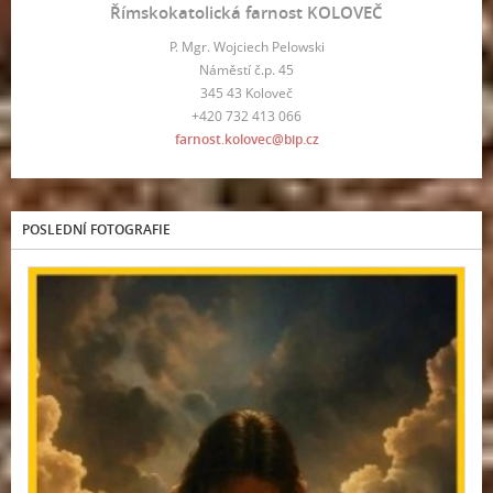
Římskokatolická farnost KOLOVEČ
P. Mgr. Wojciech Pelowski
Náměstí č.p. 45
345 43 Koloveč
+420 732 413 066
farnost.kolovec@bip.cz
POSLEDNÍ FOTOGRAFIE