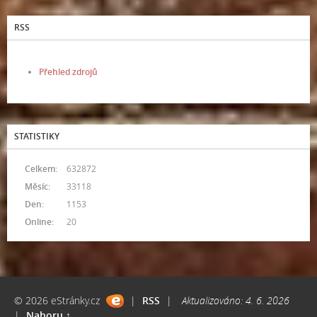
RSS
Přehled zdrojů
STATISTIKY
Celkem:
632872
Měsíc:
33118
Den:
1153
Online:
20
© 2026 eStránky.cz
|
RSS
|
Aktualizováno: 4. 6. 2026
|
Nahoru ↑