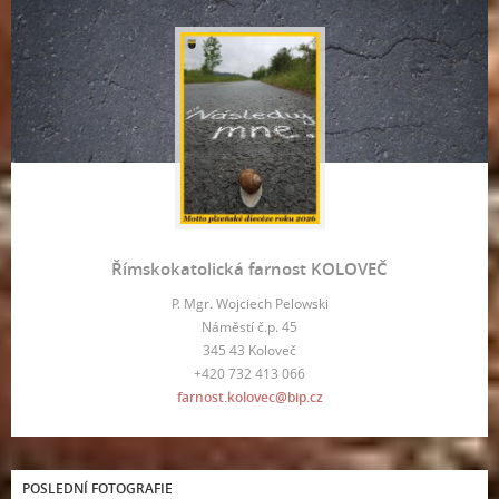
Římskokatolická farnost KOLOVEČ
P. Mgr. Wojciech Pelowski
Náměstí č.p. 45
345 43 Koloveč
+420 732 413 066
farnost.kolovec@bip.cz
POSLEDNÍ FOTOGRAFIE