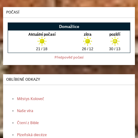
POČASÍ
Předpověď počasí
OBLÍBENÉ ODKAZY
Městys Koloveč
Naše víra
Čtení z Bible
Plzeňská diecéze