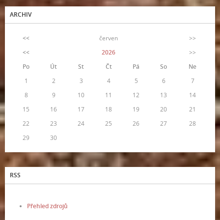
ARCHIV
<<
červen
>>
<<
2026
>>
Po
Út
St
Čt
Pá
So
Ne
1
2
3
4
5
6
7
8
9
10
11
12
13
14
15
16
17
18
19
20
21
22
23
24
25
26
27
28
29
30
RSS
Přehled zdrojů