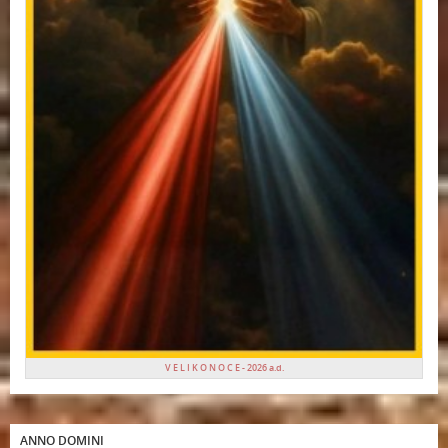
V E L I K O N O C E - 2026 a.d.
ANNO DOMINI