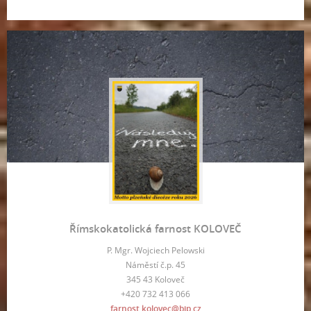
Římskokatolická farnost KOLOVEČ
P. Mgr. Wojciech Pelowski
Náměstí č.p. 45
345 43 Koloveč
+420 732 413 066
farnost.kolovec@bip.cz