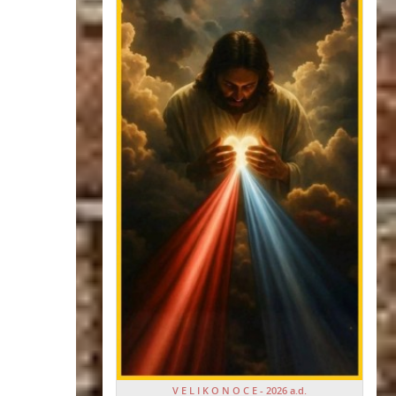
V E L I K O N O C E - 2026 a.d.