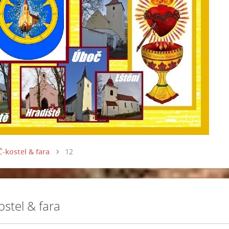
-kostel & fara
12
stel & fara