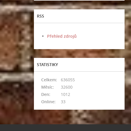
RSS
Přehled zdrojů
STATISTIKY
Celkem:
636055
Měsíc:
32600
Den:
1012
Online:
33