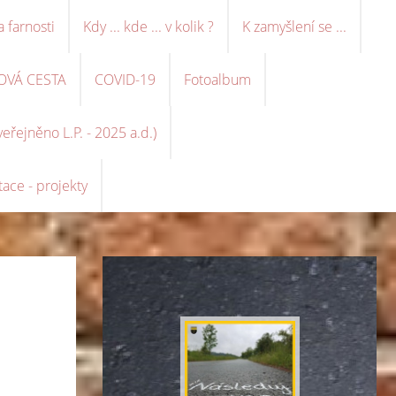
a farnosti
Kdy ... kde ... v kolik ?
K zamyšlení se ...
OVÁ CESTA
COVID-19
Fotoalbum
řejněno L.P. - 2025 a.d.)
ace - projekty