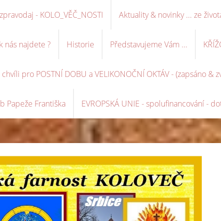
ní zpravodaj - KOLO_VĚČ_NOSTI
Aktuality & novinky ... ze život
k nás najdete ?
Historie
Představujeme Vám ...
KŘÍŽ
é chvíli pro POSTNÍ DOBU a VELIKONOČNÍ OKTÁV - (zapsáno & zve
b Papeže Františka
EVROPSKÁ UNIE - spolufinancování - dot