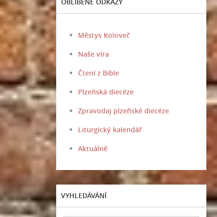
OBLÍBENÉ ODKAZY
Městys Koloveč
Naše víra
Čtení z Bible
Plzeňská diecéze
Zpravodaj plzeňské diecéze
Liturgický kalendář
Aktuálně
VYHLEDÁVÁNÍ