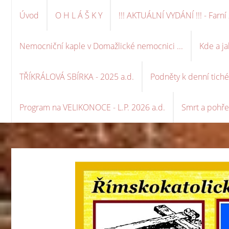
Úvod
O H L Á Š K Y
!!! AKTUÁLNÍ VYDÁNÍ !!! - Far
Nemocniční kaple v Domažlické nemocnici ...
Kde a ja
TŘÍKRÁLOVÁ SBÍRKA - 2025 a.d.
Podněty k denní tich
Program na VELIKONOCE - L.P. 2026 a.d.
Smrt a pohře