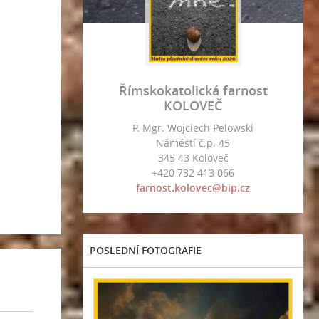
Římskokatolická farnost
KOLOVEČ
P. Mgr. Wojciech Pelowski
Náměstí č.p. 45
345 43 Koloveč
+420 732 413 066
farnost.kolovec@bip.cz
POSLEDNÍ FOTOGRAFIE