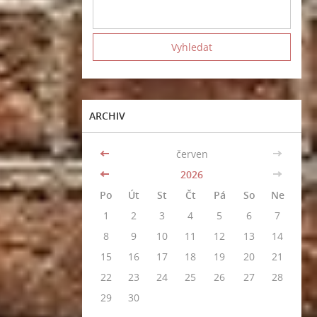
ARCHIV
<<
červen
>>
<<
2026
>>
Po
Út
St
Čt
Pá
So
Ne
1
2
3
4
5
6
7
8
9
10
11
12
13
14
15
16
17
18
19
20
21
22
23
24
25
26
27
28
29
30