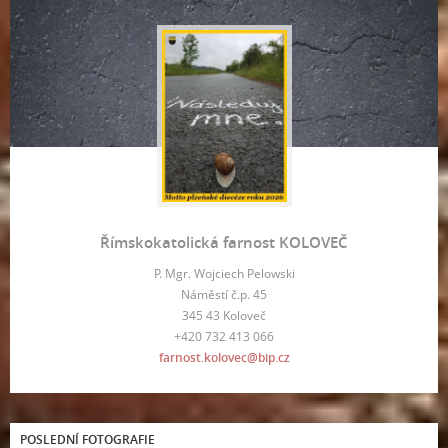
Římskokatolická farnost KOLOVEČ
P. Mgr. Wojciech Pelowski
Náměstí č.p. 45
345 43 Koloveč
+420 732 413 066
farnost.kolovec@bip.cz
POSLEDNÍ FOTOGRAFIE