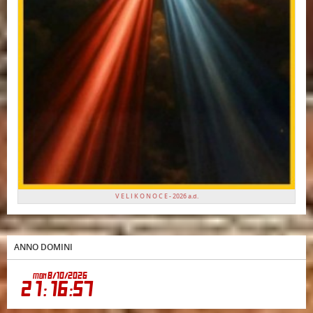
V E L I K O N O C E - 2026 a.d.
ANNO DOMINI