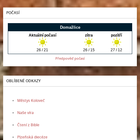
POČASÍ
Předpověď počasí
OBLÍBENÉ ODKAZY
Městys Koloveč
Naše víra
Čtení z Bible
Plzeňská diecéze