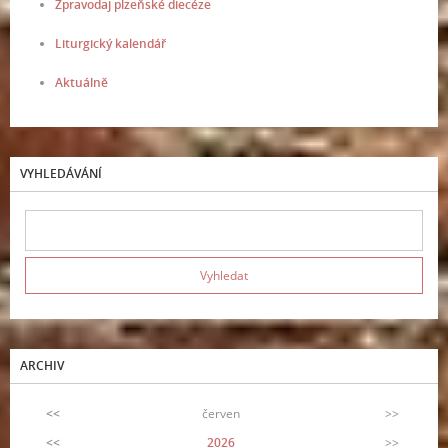
Zpravodaj plzeňské diecéze
Liturgický kalendář
Aktuálně
VYHLEDÁVÁNÍ
ARCHIV
<<
červen
>>
<<
2026
>>