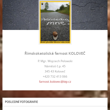
Římskokatolická farnost KOLOVEČ
P. Mgr. Wojciech Pelowski
Náměstí č.p. 45
345 43 Koloveč
+420 732 413 066
farnost.kolovec@bip.cz
POSLEDNÍ FOTOGRAFIE