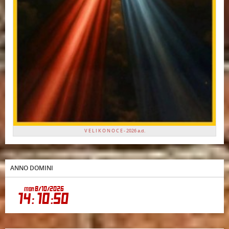
V E L I K O N O C E - 2026 a.d.
ANNO DOMINI