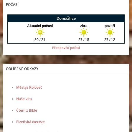
POČASÍ
Předpověď počasí
OBLÍBENÉ ODKAZY
Městys Koloveč
Naše víra
Čtení z Bible
Plzeňská diecéze