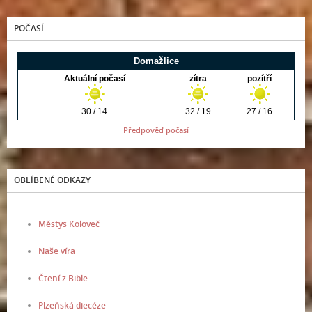
POČASÍ
Předpověď počasí
OBLÍBENÉ ODKAZY
Městys Koloveč
Naše víra
Čtení z Bible
Plzeňská diecéze