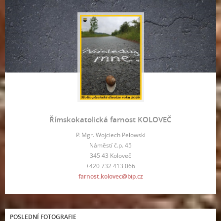
Římskokatolická farnost KOLOVEČ
P. Mgr. Wojciech Pelowski
Náměstí č.p. 45
345 43 Koloveč
+420 732 413 066
farnost.kolovec@bip.cz
POSLEDNÍ FOTOGRAFIE