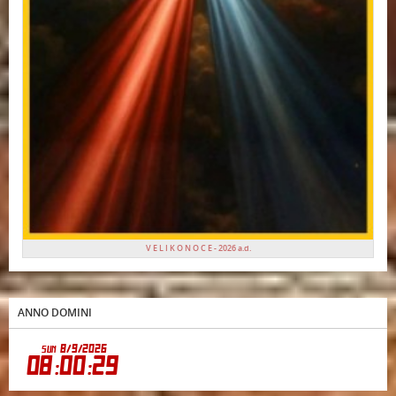
V E L I K O N O C E - 2026 a.d.
ANNO DOMINI