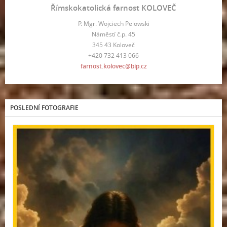
Římskokatolická farnost KOLOVEČ
P. Mgr. Wojciech Pelowski
Náměstí č.p. 45
345 43 Koloveč
+420 732 413 066
farnost.kolovec@bip.cz
POSLEDNÍ FOTOGRAFIE