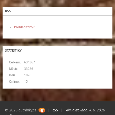
RSS
Přehled zdrojů
STATISTIKY
Celkem:
634367
Měsíc:
33286
Den:
1076
Online:
15
© 2026 eStránky.cz
|
RSS
|
Aktualizováno: 4. 6. 2026