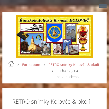
Fotoalbum
RETRO snímky Kolovče & okolí
socha-sv.-jana-
nepomuckeho
RETRO snímky Kolovče & okolí