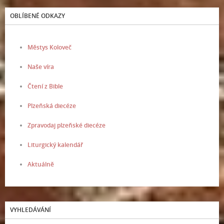
OBLÍBENÉ ODKAZY
Městys Koloveč
Naše víra
Čtení z Bible
Plzeňská diecéze
Zpravodaj plzeňské diecéze
Liturgický kalendář
Aktuálně
VYHLEDÁVÁNÍ