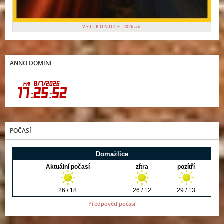
V E L I K O N O C E - 2026 a.d.
ANNO DOMINI
POČASÍ
Předpověď počasí