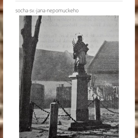
socha-sv.-jana-nepomuckeho