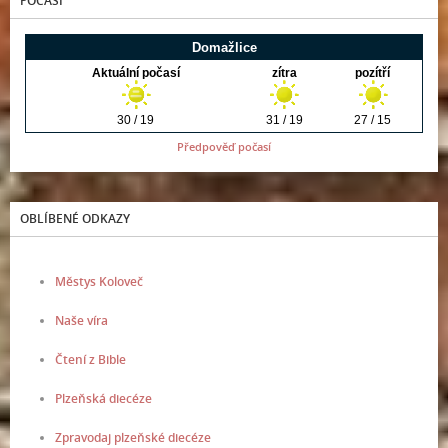
POČASÍ
Předpověď počasí
OBLÍBENÉ ODKAZY
Městys Koloveč
Naše víra
Čtení z Bible
Plzeňská diecéze
Zpravodaj plzeňské diecéze