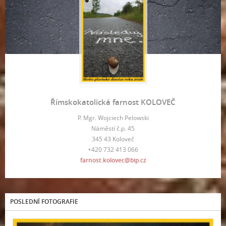
Římskokatolická farnost KOLOVEČ
P. Mgr. Wojciech Pelowski
Náměstí č.p. 45
345 43 Koloveč
+420 732 413 066
farnost.kolovec@bip.cz
POSLEDNÍ FOTOGRAFIE