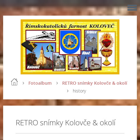
Fotoalbum
RETRO snímky Kolovče & okolí
history
RETRO snímky Kolovče & okolí