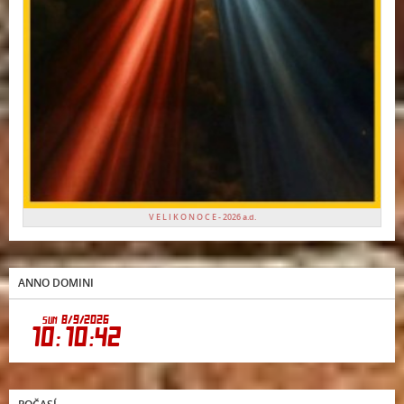
V E L I K O N O C E - 2026 a.d.
ANNO DOMINI