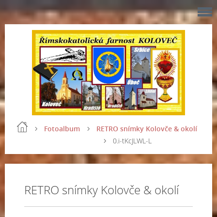
Fotoalbum
RETRO snímky Kolovče & okolí
0.i-tKcJLWL-L
RETRO snímky Kolovče & okolí