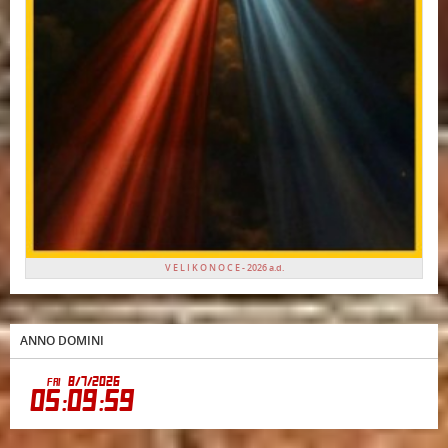
V E L I K O N O C E - 2026 a.d.
ANNO DOMINI