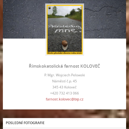
Římskokatolická farnost KOLOVEČ
P. Mgr. Wojciech Pelowski
Náměstí č.p. 45
345 43 Koloveč
+420 732 413 066
farnost.kolovec@bip.cz
POSLEDNÍ FOTOGRAFIE