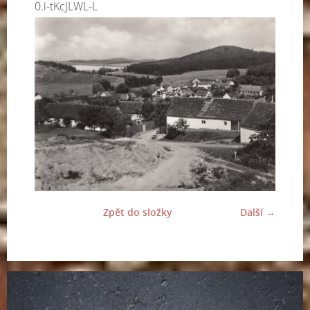
0.i-tKcJLWL-L
Zpět do složky
Další →