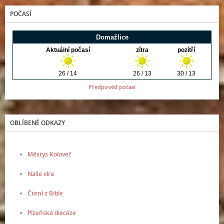
POČASÍ
Předpověď počasí
OBLÍBENÉ ODKAZY
Městys Koloveč
Naše víra
Čtení z Bible
Plzeňská diecéze