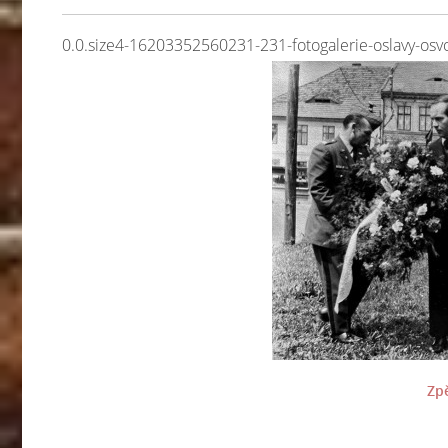
0.0.size4-16203352560231-231-fotogalerie-oslavy-o
Zpě