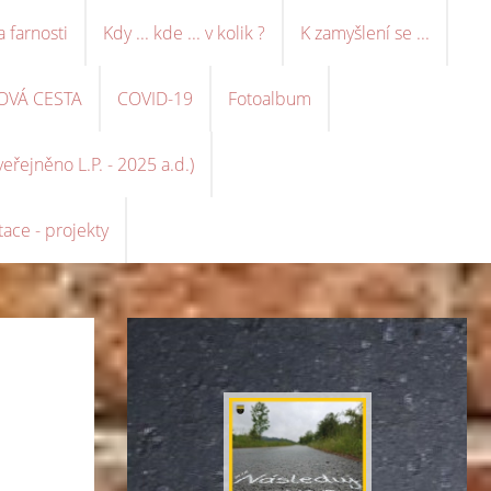
a farnosti
Kdy ... kde ... v kolik ?
K zamyšlení se ...
OVÁ CESTA
COVID-19
Fotoalbum
řejněno L.P. - 2025 a.d.)
ace - projekty