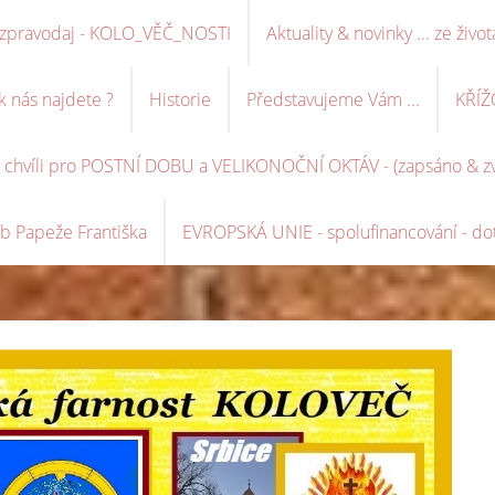
ní zpravodaj - KOLO_VĚČ_NOSTI
Aktuality & novinky ... ze život
k nás najdete ?
Historie
Představujeme Vám ...
KŘÍŽ
é chvíli pro POSTNÍ DOBU a VELIKONOČNÍ OKTÁV - (zapsáno & zve
b Papeže Františka
EVROPSKÁ UNIE - spolufinancování - dot