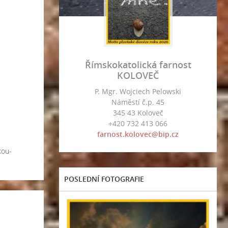
Římskokatolická farnost
KOLOVEČ
P. Mgr. Wojciech Pelowski
Náměstí č.p. 45
345 43 Koloveč
+420 732 413 066
farnost.kolovec@bip.cz
kou-
POSLEDNÍ FOTOGRAFIE