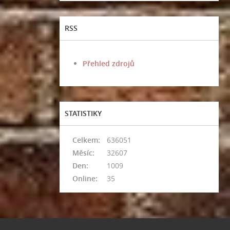
RSS
Přehled zdrojů
STATISTIKY
Celkem:
636051
Měsíc:
32607
Den:
1009
Online:
35