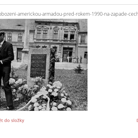
svobozeni-americkou-armadou-pred-rokem-1990-na-zapade-cec
t do složky