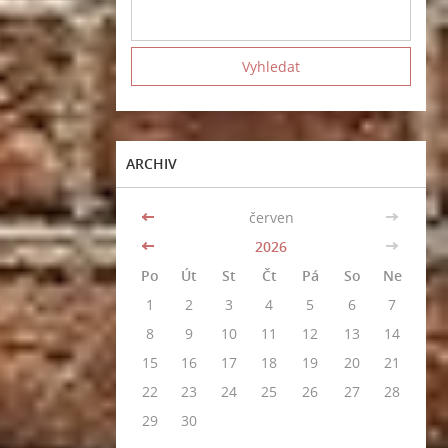
ARCHIV
<<
červen
>>
<<
2026
>>
Po
Út
St
Čt
Pá
So
Ne
1
2
3
4
5
6
7
8
9
10
11
12
13
14
15
16
17
18
19
20
21
22
23
24
25
26
27
28
29
30