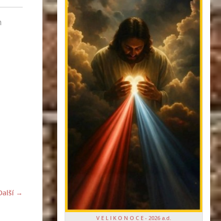
h
Další →
V E L I K O N O C E - 2026 a.d.