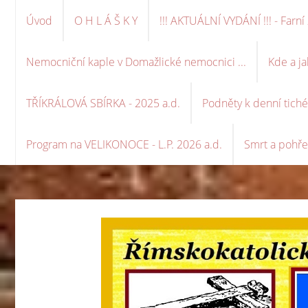
Úvod
O H L Á Š K Y
!!! AKTUÁLNÍ VYDÁNÍ !!! - Far
Nemocniční kaple v Domažlické nemocnici ...
Kde a ja
TŘÍKRÁLOVÁ SBÍRKA - 2025 a.d.
Podněty k denní tich
Program na VELIKONOCE - L.P. 2026 a.d.
Smrt a pohře