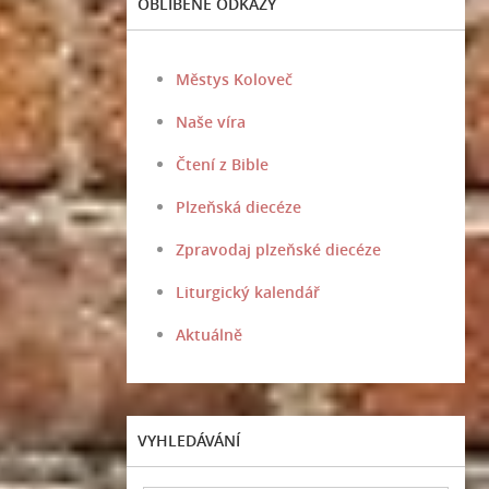
OBLÍBENÉ ODKAZY
Městys Koloveč
Naše víra
Čtení z Bible
Plzeňská diecéze
Zpravodaj plzeňské diecéze
Liturgický kalendář
Aktuálně
VYHLEDÁVÁNÍ