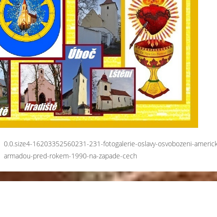
0.0.size4-16203352560231-231-fotogalerie-oslavy-osvobozeni-americ
armadou-pred-rokem-1990-na-zapade-cech