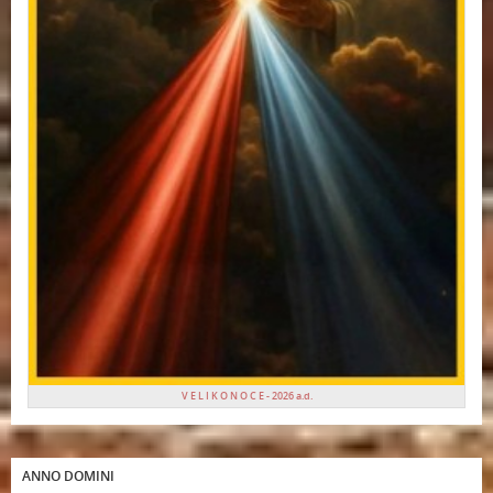
V E L I K O N O C E - 2026 a.d.
ANNO DOMINI