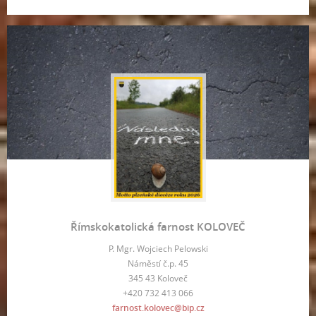
Římskokatolická farnost KOLOVEČ
P. Mgr. Wojciech Pelowski
Náměstí č.p. 45
345 43 Koloveč
+420 732 413 066
farnost.kolovec@bip.cz