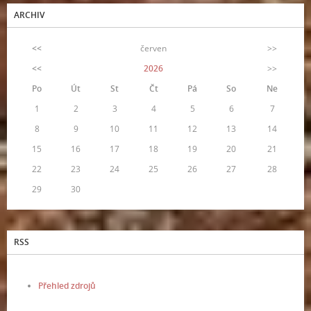
ARCHIV
<<
červen
>>
<<
2026
>>
Po
Út
St
Čt
Pá
So
Ne
1
2
3
4
5
6
7
8
9
10
11
12
13
14
15
16
17
18
19
20
21
22
23
24
25
26
27
28
29
30
RSS
Přehled zdrojů