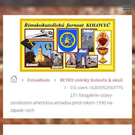
Fotoalbum
RETRO snímky Kolovče & okolí
0.0..size4-16203352563775-
231-fotogalerie-oslavy-
osvobozeni-americkou-armadou-pred-rokem-1990-na-
zapade-cech