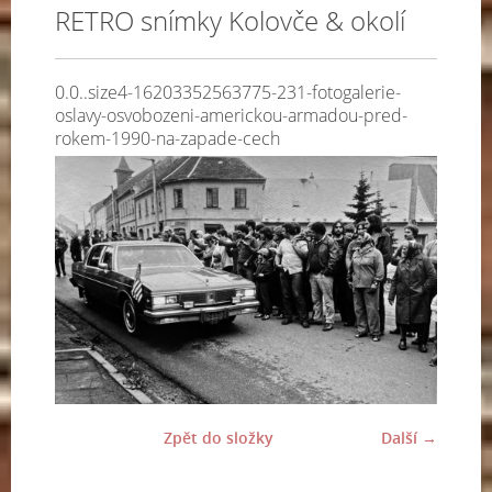
RETRO snímky Kolovče & okolí
0.0..size4-16203352563775-231-fotogalerie-
oslavy-osvobozeni-americkou-armadou-pred-
rokem-1990-na-zapade-cech
Zpět do složky
Další →