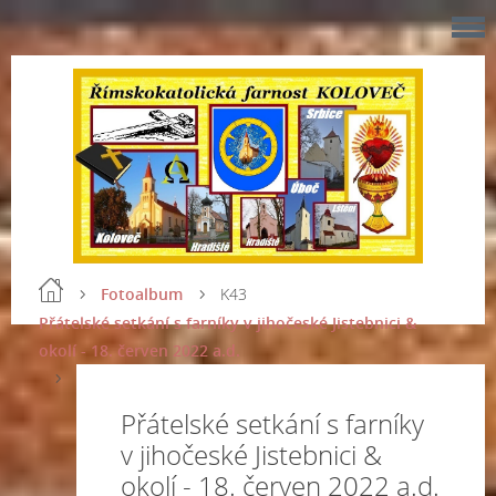
Fotoalbum
K43
Přátelské setkání s farníky v jihočeské Jistebnici &
okolí - 18. červen 2022 a.d.
Přátelské setkání s farníky
v jihočeské Jistebnici &
okolí - 18. červen 2022 a.d.