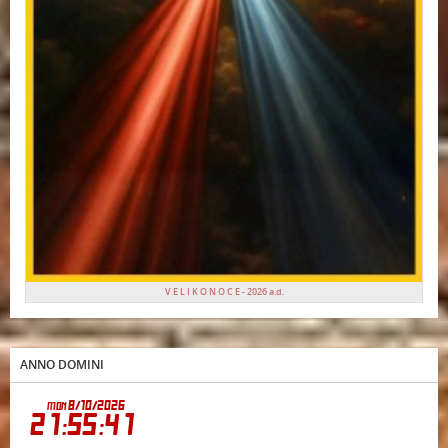
V E L I K O N O C E - 2026 a.d.
ANNO DOMINI