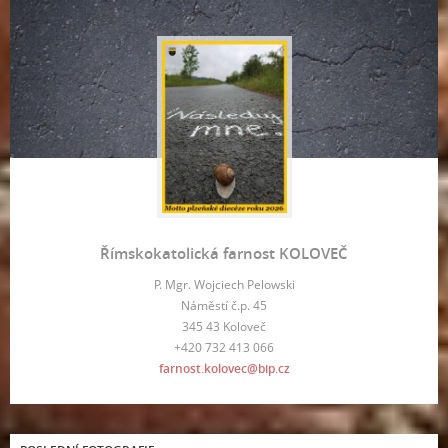
Římskokatolická farnost KOLOVEČ
P. Mgr. Wojciech Pelowski
Náměstí č.p. 45
345 43 Koloveč
+420 732 413 066
farnost.kolovec@bip.cz