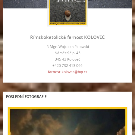
Římskokatolická farnost KOLOVEČ
P. Mgr. Wojciech Pelowski
Náměstí č.p. 45
345 43 Koloveč
+420 732 413 066
farnost.kolovec@bip.cz
POSLEDNÍ FOTOGRAFIE