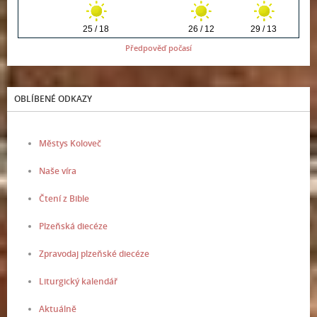
Předpověď počasí
OBLÍBENÉ ODKAZY
Městys Koloveč
Naše víra
Čtení z Bible
Plzeňská diecéze
Zpravodaj plzeňské diecéze
Liturgický kalendář
Aktuálně