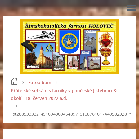
Fotoalbum
Přátelské setkání s farníky v jihočeské Jistebnici &
okolí - 18. červen 2022 a.d.
jist288533322_491094309454897_6108761017449582328_n