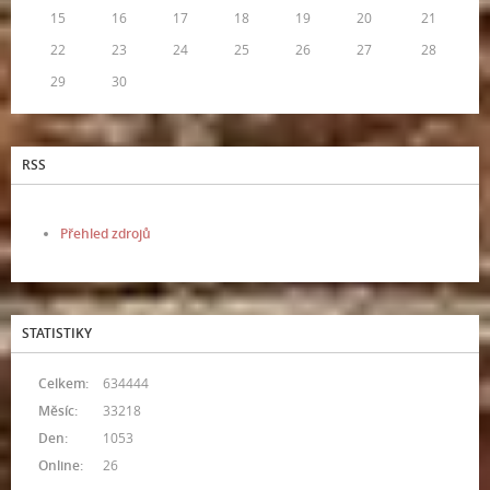
15
16
17
18
19
20
21
22
23
24
25
26
27
28
29
30
RSS
Přehled zdrojů
STATISTIKY
Celkem:
634444
Měsíc:
33218
Den:
1053
Online:
26