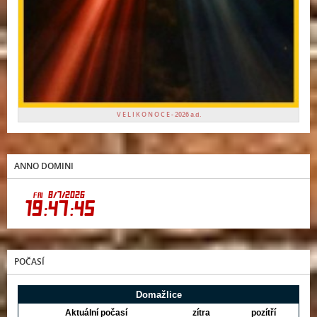
V E L I K O N O C E - 2026 a.d.
ANNO DOMINI
POČASÍ