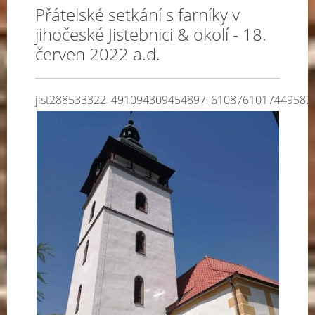
Přátelské setkání s farníky v
jihočeské Jistebnici & okolí - 18.
červen 2022 a.d.
jist288533322_491094309454897_6108761017449582