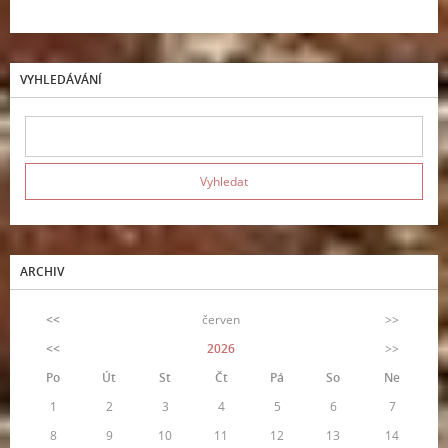
VYHLEDÁVÁNÍ
ARCHIV
<<
červen
>>
<<
2026
>>
Po
Út
St
Čt
Pá
So
Ne
1
2
3
4
5
6
7
8
9
10
11
12
13
14