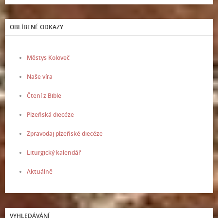
OBLÍBENÉ ODKAZY
Městys Koloveč
Naše víra
Čtení z Bible
Plzeňská diecéze
Zpravodaj plzeňské diecéze
Liturgický kalendář
Aktuálně
VYHLEDÁVÁNÍ