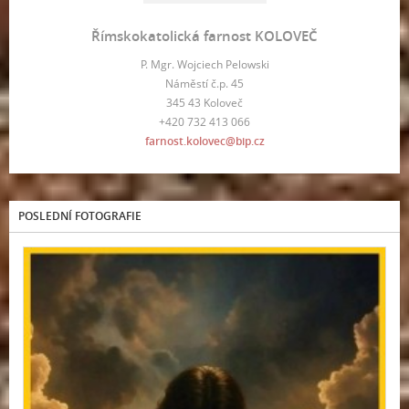
Římskokatolická farnost KOLOVEČ
P. Mgr. Wojciech Pelowski
Náměstí č.p. 45
345 43 Koloveč
+420 732 413 066
farnost.kolovec@bip.cz
POSLEDNÍ FOTOGRAFIE