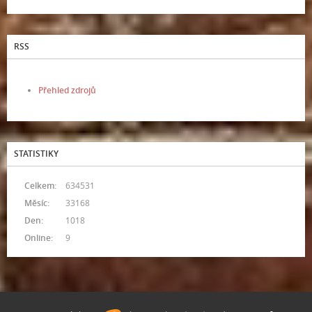
RSS
Přehled zdrojů
STATISTIKY
Celkem:
634531
Měsíc:
33168
Den:
1018
Online:
9