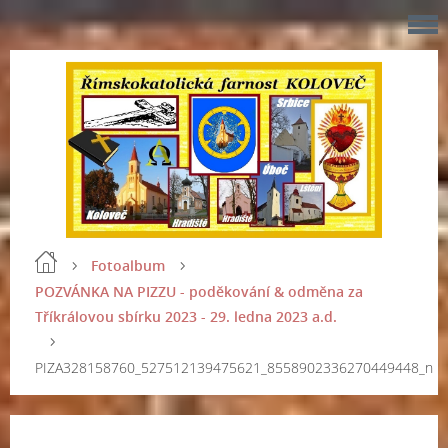
Fotoalbum
POZVÁNKA NA PIZZU - poděkování & odměna za
Tříkrálovou sbírku 2023 - 29. ledna 2023 a.d.
PIZA328158760_527512139475621_8558902336270449448_n