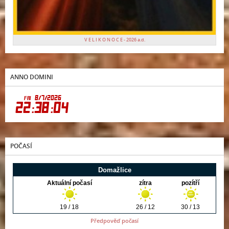
V E L I K O N O C E - 2026 a.d.
ANNO DOMINI
POČASÍ
Předpověď počasí