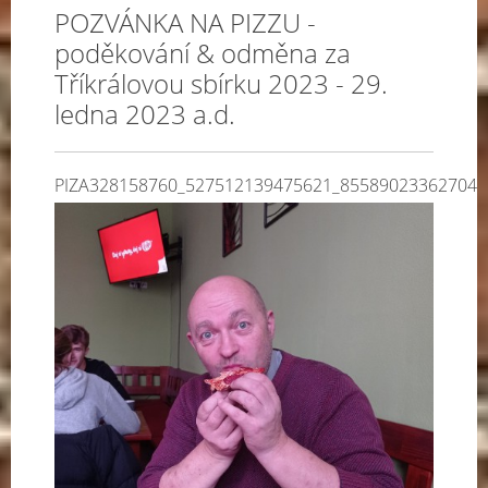
POZVÁNKA NA PIZZU -
poděkování & odměna za
Tříkrálovou sbírku 2023 - 29.
ledna 2023 a.d.
PIZA328158760_527512139475621_855890233627044