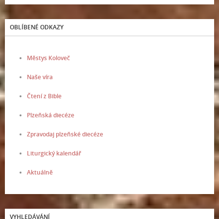
OBLÍBENÉ ODKAZY
Městys Koloveč
Naše víra
Čtení z Bible
Plzeňská diecéze
Zpravodaj plzeňské diecéze
Liturgický kalendář
Aktuálně
VYHLEDÁVÁNÍ