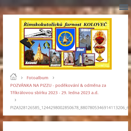
Fotoalbum
POZVÁNKA NA PIZZU - poděkování & odměna za
Tříkrálovou sbírku 2023 - 29. ledna 2023 a.d.
PIZA328126585_1244298002850678_8807805346914113206_n