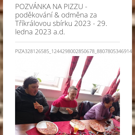
POZVÁNKA NA PIZZU -
poděkování & odměna za
Tříkrálovou sbírku 2023 - 29.
ledna 2023 a.d.
PIZA328126585_1244298002850678_88078053469141