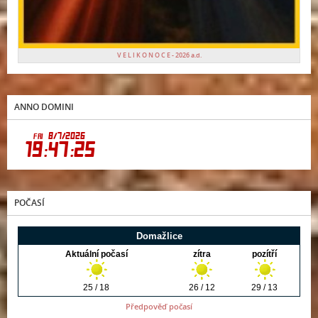
V E L I K O N O C E - 2026 a.d.
ANNO DOMINI
POČASÍ
Předpověď počasí