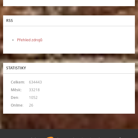
RSS
Přehled zdrojů
STATISTIKY
Celkem:
634443
Měsíc:
33218
Den:
1052
Online:
26