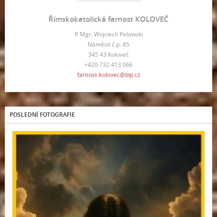
Římskokatolická farnost KOLOVEČ
P. Mgr. Wojciech Pelowski
Náměstí č.p. 45
345 43 Koloveč
+420 732 413 066
farnost.kolovec@bip.cz
POSLEDNÍ FOTOGRAFIE