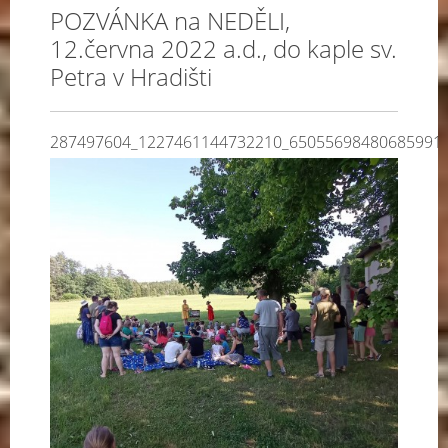
POZVÁNKA na NEDĚLI,
12.června 2022 a.d., do kaple sv.
Petra v Hradišti
287497604_1227461144732210_65055698480685991