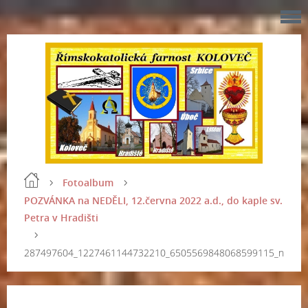
Fotoalbum
POZVÁNKA na NEDĚLI, 12.června 2022 a.d., do kaple sv.
Petra v Hradišti
287497604_1227461144732210_6505569848068599115_n