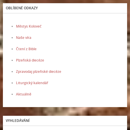
OBLÍBENÉ ODKAZY
Městys Koloveč
Naše víra
Čtení z Bible
Plzeňská diecéze
Zpravodaj plzeňské diecéze
Liturgický kalendář
Aktuálně
VYHLEDÁVÁNÍ