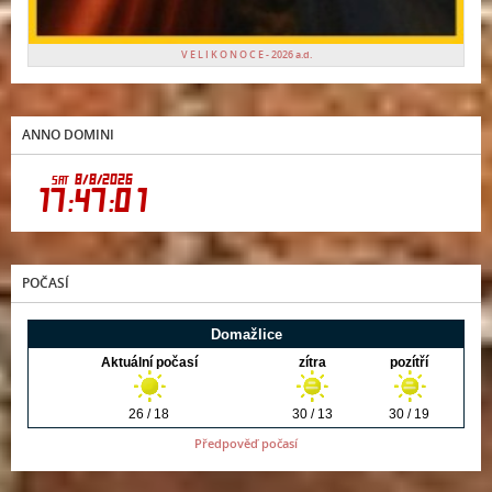
V E L I K O N O C E - 2026 a.d.
ANNO DOMINI
POČASÍ
Předpověď počasí