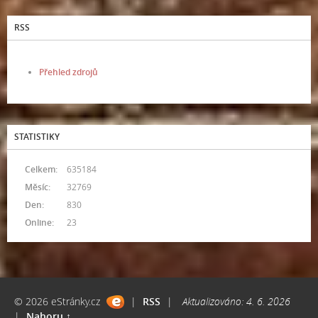
RSS
Přehled zdrojů
STATISTIKY
Celkem:
635184
Měsíc:
32769
Den:
830
Online:
23
© 2026 eStránky.cz
|
RSS
|
Aktualizováno: 4. 6. 2026
|
Nahoru ↑