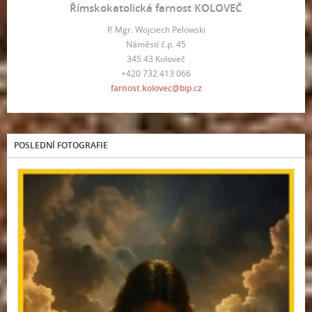
Římskokatolická farnost KOLOVEČ
P. Mgr. Wojciech Pelowski
Náměstí č.p. 45
345 43 Koloveč
+420 732 413 066
farnost.kolovec@bip.cz
POSLEDNÍ FOTOGRAFIE