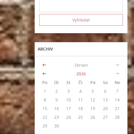
ARCHIV
<<
červen
>>
<<
2026
>>
Po
Út
St
Čt
Pá
So
Ne
1
2
3
4
5
6
7
8
9
10
11
12
13
14
15
16
17
18
19
20
21
22
23
24
25
26
27
28
29
30