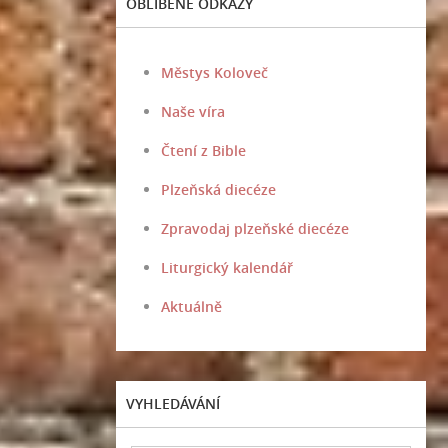
OBLÍBENÉ ODKAZY
Městys Koloveč
Naše víra
Čtení z Bible
Plzeňská diecéze
Zpravodaj plzeňské diecéze
Liturgický kalendář
Aktuálně
VYHLEDÁVÁNÍ