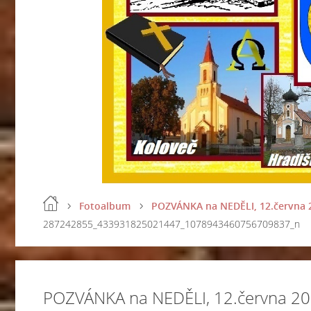
Fotoalbum
POZVÁNKA na NEDĚLI, 12.června 20
287242855_433931825021447_1078943460756709837_n
POZVÁNKA na NEDĚLI, 12.června 2022 