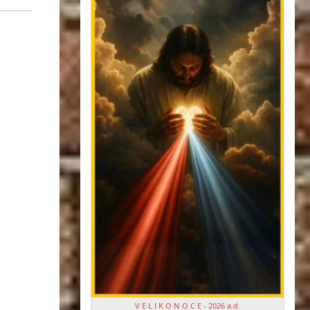
V E L I K O N O C E - 2026 a.d.