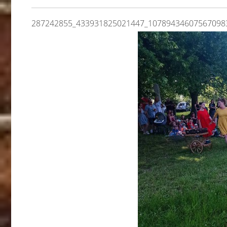
287242855_433931825021447_10789434607567098