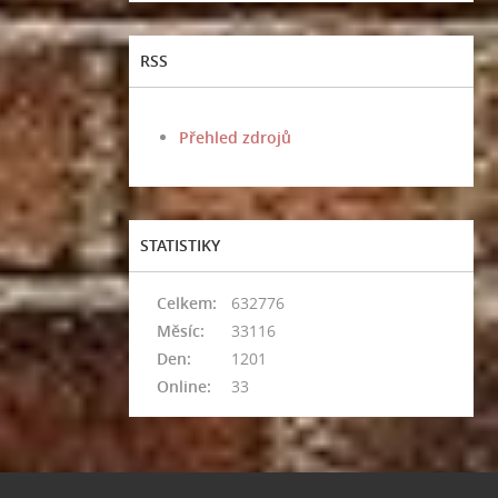
RSS
Přehled zdrojů
STATISTIKY
Celkem:
632776
Měsíc:
33116
Den:
1201
Online:
33