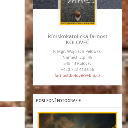
Římskokatolická farnost
KOLOVEČ
P. Mgr. Wojciech Pelowski
Náměstí č.p. 45
345 43 Koloveč
+420 732 413 066
farnost.kolovec@bip.cz
POSLEDNÍ FOTOGRAFIE