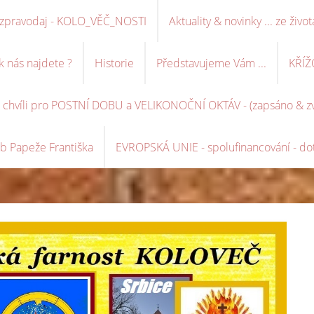
ní zpravodaj - KOLO_VĚČ_NOSTI
Aktuality & novinky ... ze život
k nás najdete ?
Historie
Představujeme Vám ...
KŘÍŽ
é chvíli pro POSTNÍ DOBU a VELIKONOČNÍ OKTÁV - (zapsáno & zve
b Papeže Františka
EVROPSKÁ UNIE - spolufinancování - dot