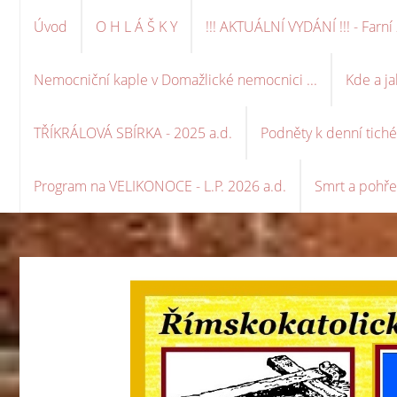
Úvod
O H L Á Š K Y
!!! AKTUÁLNÍ VYDÁNÍ !!! - Far
Nemocniční kaple v Domažlické nemocnici ...
Kde a ja
TŘÍKRÁLOVÁ SBÍRKA - 2025 a.d.
Podněty k denní tich
Program na VELIKONOCE - L.P. 2026 a.d.
Smrt a pohře