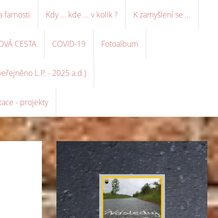
a farnosti
Kdy ... kde ... v kolik ?
K zamyšlení se ...
OVÁ CESTA
COVID-19
Fotoalbum
řejněno L.P. - 2025 a.d.)
ace - projekty