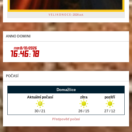
V E L I K O N O C E - 2026 a.d.
ANNO DOMINI
POČASÍ
Předpověď počasí