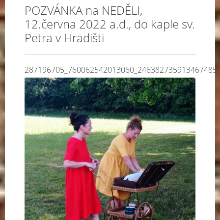
POZVÁNKA na NEDĚLI,
12.června 2022 a.d., do kaple sv.
Petra v Hradišti
287196705_760062542013060_246382735913467485