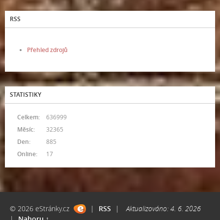
RSS
Přehled zdrojů
STATISTIKY
Celkem:
636999
Měsíc:
32365
Den:
885
Online:
17
© 2026 eStránky.cz
|
RSS
|
Aktualizováno: 4. 6. 2026
|
Nahoru ↑