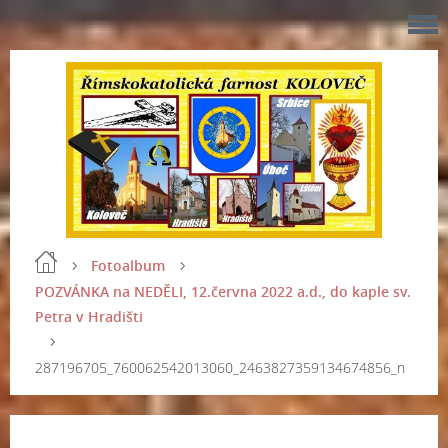
Fotoalbum
POZVÁNKA na NEDĚLI, 12.června 2022 a.d., do kaple sv.
Petra v Hradišti
287196705_760062542013060_2463827359134674856_n