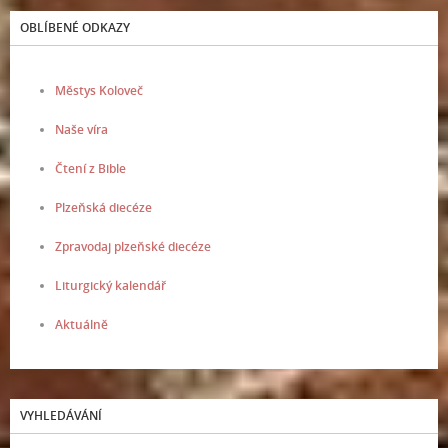
OBLÍBENÉ ODKAZY
Městys Koloveč
Naše víra
Čtení z Bible
Plzeňská diecéze
Zpravodaj plzeňské diecéze
Liturgický kalendář
Aktuálně
VYHLEDÁVÁNÍ