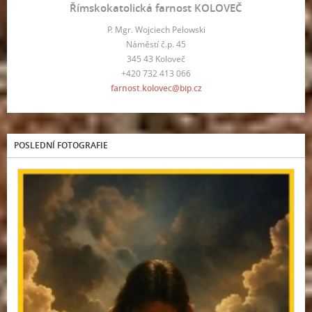
Římskokatolická farnost KOLOVEČ
P. Mgr. Wojciech Pelowski
Náměstí č.p. 45
345 43 Koloveč
+420 732 413 066
farnost.kolovec@bip.cz
POSLEDNÍ FOTOGRAFIE