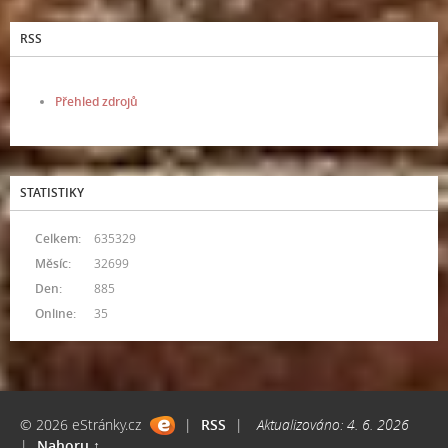
RSS
Přehled zdrojů
STATISTIKY
Celkem:
635329
Měsíc:
32699
Den:
885
Online:
35
© 2026 eStránky.cz
|
RSS
|
Aktualizováno: 4. 6. 2026
|
Nahoru ↑