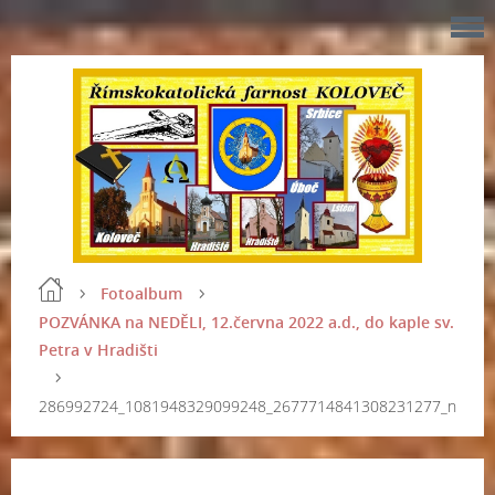
Fotoalbum
POZVÁNKA na NEDĚLI, 12.června 2022 a.d., do kaple sv.
Petra v Hradišti
286992724_1081948329099248_2677714841308231277_n