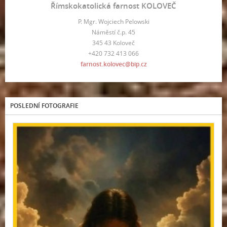
Římskokatolická farnost KOLOVEČ
P. Mgr. Wojciech Pelowski
Náměstí č.p. 45
345 43 Koloveč
+420 732 413 066
farnost.kolovec@bip.cz
POSLEDNÍ FOTOGRAFIE