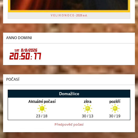
V E L I K O N O C E - 2026 a.d.
ANNO DOMINI
POČASÍ
Předpověď počasí