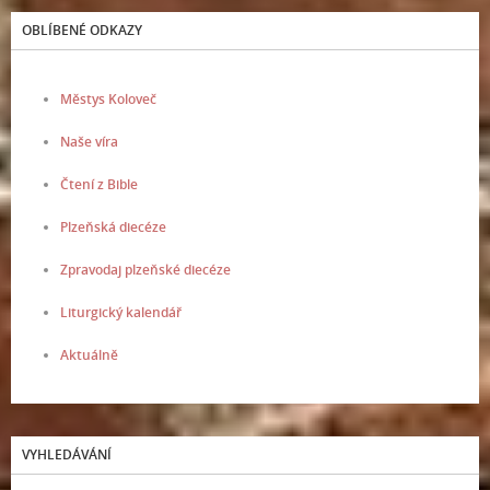
OBLÍBENÉ ODKAZY
Městys Koloveč
Naše víra
Čtení z Bible
Plzeňská diecéze
Zpravodaj plzeňské diecéze
Liturgický kalendář
Aktuálně
VYHLEDÁVÁNÍ