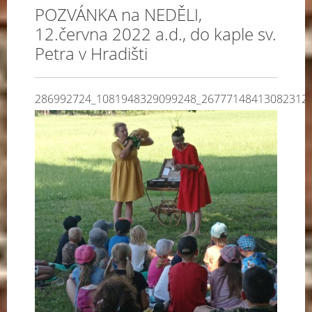
POZVÁNKA na NEDĚLI,
12.června 2022 a.d., do kaple sv.
Petra v Hradišti
286992724_1081948329099248_26777148413082312