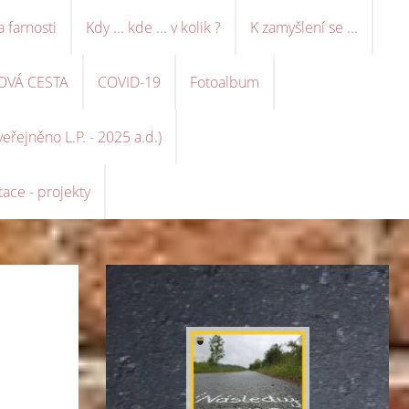
a farnosti
Kdy ... kde ... v kolik ?
K zamyšlení se ...
OVÁ CESTA
COVID-19
Fotoalbum
řejněno L.P. - 2025 a.d.)
ace - projekty