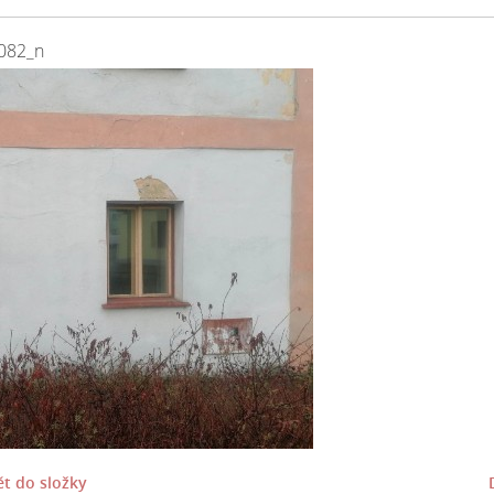
082_n
t do složky