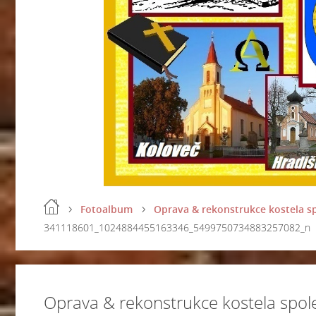
Fotoalbum
Oprava & rekonstrukce kostela spo
341118601_1024884455163346_5499750734883257082_n
Oprava & rekonstrukce kostela spole