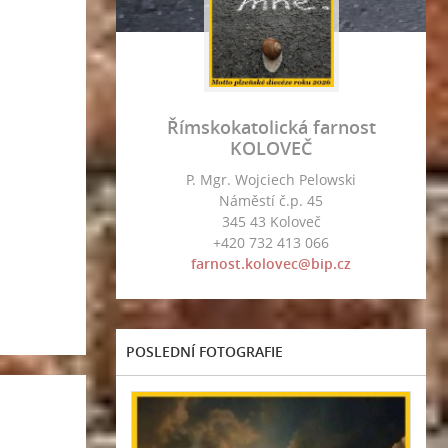
Římskokatolická farnost
KOLOVEČ
P. Mgr. Wojciech Pelowski
Náměstí č.p. 45
345 43 Koloveč
+420 732 413 066
farnost.kolovec@bip.cz
POSLEDNÍ FOTOGRAFIE