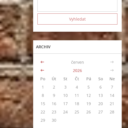
ARCHIV
<<
červen
>>
<<
2026
>>
Po
Út
St
Čt
Pá
So
Ne
1
2
3
4
5
6
7
8
9
10
11
12
13
14
15
16
17
18
19
20
21
22
23
24
25
26
27
28
29
30