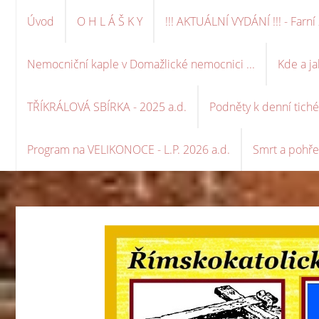
Úvod
O H L Á Š K Y
!!! AKTUÁLNÍ VYDÁNÍ !!! - Far
Nemocniční kaple v Domažlické nemocnici ...
Kde a ja
TŘÍKRÁLOVÁ SBÍRKA - 2025 a.d.
Podněty k denní tich
Program na VELIKONOCE - L.P. 2026 a.d.
Smrt a pohře