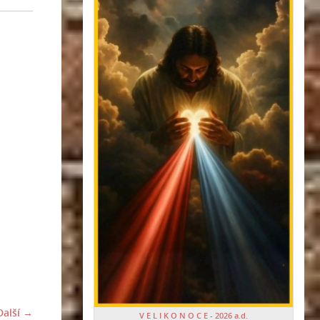
Další →
V E L I K O N O C E - 2026 a.d.