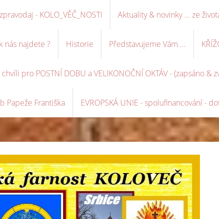
ní zpravodaj - KOLO_VĚČ_NOSTI
Aktuality & novinky ... ze život
k nás najdete ?
Historie
Představujeme Vám ...
KŘÍŽ
é chvíli pro POSTNÍ DOBU a VELIKONOČNÍ OKTÁV - (zapsáno & zve
b Papeže Františka
EVROPSKÁ UNIE - spolufinancování - dot