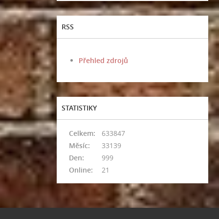
RSS
Přehled zdrojů
STATISTIKY
Celkem:
633847
Měsíc:
33139
Den:
999
Online:
21