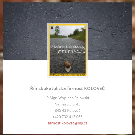
Římskokatolická farnost KOLOVEČ
P. Mgr. Wojciech Pelowski
Náměstí č.p. 45
345 43 Koloveč
+420 732 413 066
farnost.kolovec@bip.cz