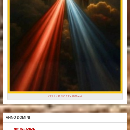
V E L I K O N O C E - 2026 a.d.
ANNO DOMINI