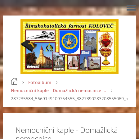
Fotoalbum
Nemocniční kaple - Domažlická nemocnice ...
287235584_5669149109764555_3827390283208555069_n
Nemocniční kaple - Domažlická
nemocnice ...