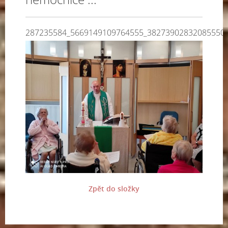
287235584_5669149109764555_38273902832085550
Zpět do složky