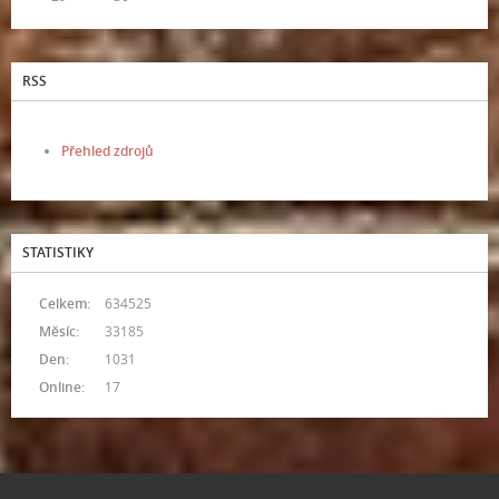
RSS
Přehled zdrojů
STATISTIKY
Celkem:
634525
Měsíc:
33185
Den:
1031
Online:
17