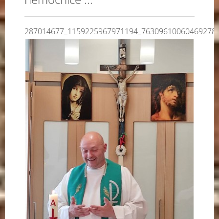
287014677_1159225967971194_76309610060469278