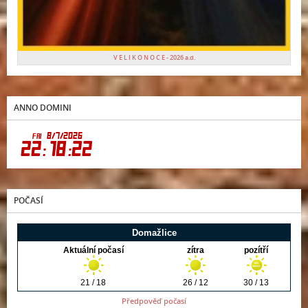
V E L I K O N O C E - 2026 a.d.
ANNO DOMINI
POČASÍ
Předpověď počasí