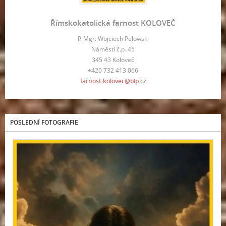
Římskokatolická farnost KOLOVEČ
P. Mgr. Wojciech Pelowski
Náměstí č.p. 45
345 43 Koloveč
+420 732 413 066
farnost.kolovec@bip.cz
POSLEDNÍ FOTOGRAFIE