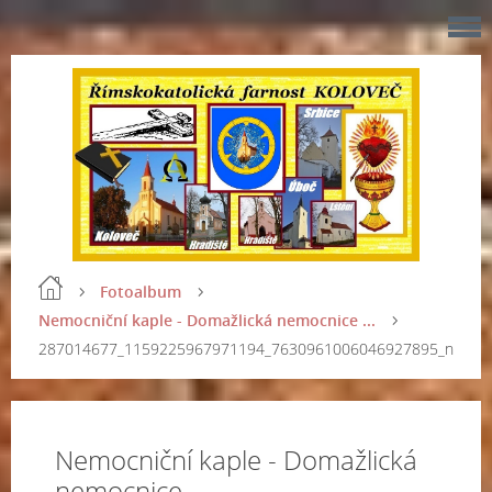
Fotoalbum
Nemocniční kaple - Domažlická nemocnice ...
287014677_1159225967971194_7630961006046927895_n
Nemocniční kaple - Domažlická
nemocnice ...