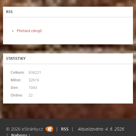
RSS
Přehled zdrojů
STATISTIKY
Celkem:
636221
Měsíc:
32616
Den:
1043
Online:
22
© 2026 eStránky.cz
|
RSS
|
Aktualizováno: 4. 6. 2026
|
Nahoru ↑