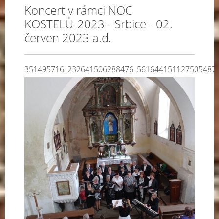
Koncert v rámci NOC
KOSTELŮ-2023 - Srbice - 02.
červen 2023 a.d.
351495716_232641506288476_561644151127505487