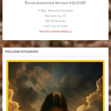
Římskokatolická farnost KOLOVEČ
P. Mgr. Wojciech Pelowski
Náměstí č.p. 45
345 43 Koloveč
+420 732 413 066
farnost.kolovec@bip.cz
POSLEDNÍ FOTOGRAFIE