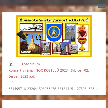
Fotoalbum
Koncert v rámci NOC KOSTELŮ-2023 - Srbice - 02.
červen 2023 a.d.
351495716_232641506288476_5616441511275054878_n