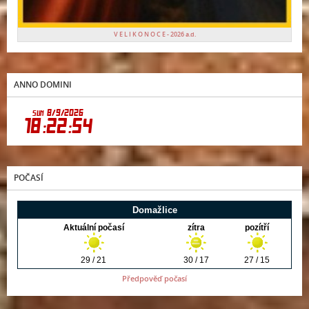
V E L I K O N O C E - 2026 a.d.
ANNO DOMINI
POČASÍ
Předpověď počasí