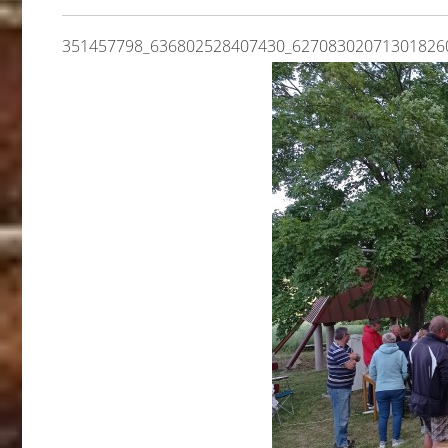
351457798_636802528407430_62708302071301826