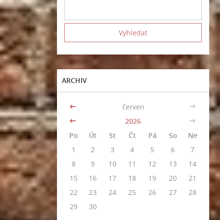
ARCHIV
<<
červen
>>
<<
2026
>>
Po
Út
St
Čt
Pá
So
Ne
1
2
3
4
5
6
7
8
9
10
11
12
13
14
15
16
17
18
19
20
21
22
23
24
25
26
27
28
29
30