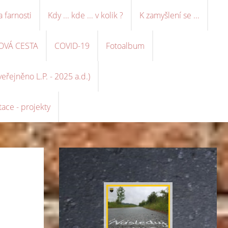
a farnosti
Kdy ... kde ... v kolik ?
K zamyšlení se ...
OVÁ CESTA
COVID-19
Fotoalbum
řejněno L.P. - 2025 a.d.)
ace - projekty