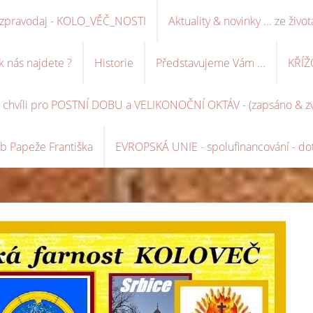
ní zpravodaj - KOLO_VĚČ_NOSTI
Aktuality & novinky ... ze život
k nás najdete ?
Historie
Představujeme Vám ...
KŘÍŽ
é chvíli pro POSTNÍ DOBU a VELIKONOČNÍ OKTÁV - (zapsáno & zve
b Papeže Františka
EVROPSKÁ UNIE - spolufinancování - dot