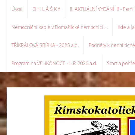
Úvod
O H L Á Š K Y
!!! AKTUÁLNÍ VYDÁNÍ !!! - Far
Nemocniční kaple v Domažlické nemocnici ...
Kde a ja
TŘÍKRÁLOVÁ SBÍRKA - 2025 a.d.
Podněty k denní tich
Program na VELIKONOCE - L.P. 2026 a.d.
Smrt a pohře