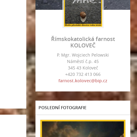
Římskokatolická farnost
KOLOVEČ
P. Mgr. Wojciech Pelowski
Náměstí č.p. 45
345 43 Koloveč
+420 732 413 066
farnost.kolovec@bip.cz
POSLEDNÍ FOTOGRAFIE