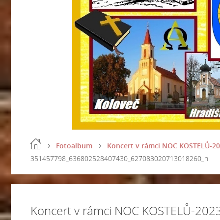
Fotoalbum
Koncert v rámci NOC KOSTELŮ-2023
351457798_636802528407430_627083020713018260_n
Koncert v rámci NOC KOSTELŮ-2023 -