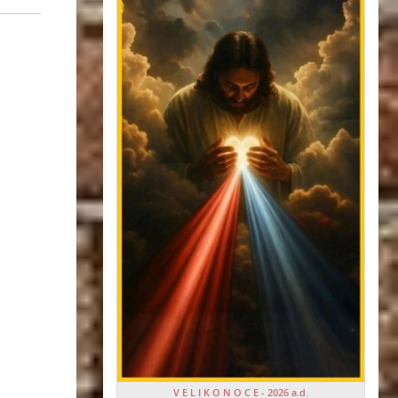
V E L I K O N O C E - 2026 a.d.