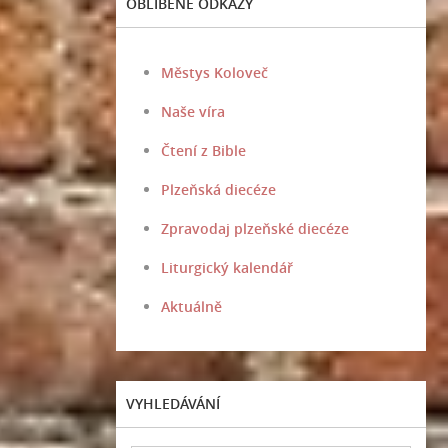
OBLÍBENÉ ODKAZY
Městys Koloveč
Naše víra
Čtení z Bible
Plzeňská diecéze
Zpravodaj plzeňské diecéze
Liturgický kalendář
Aktuálně
VYHLEDÁVÁNÍ