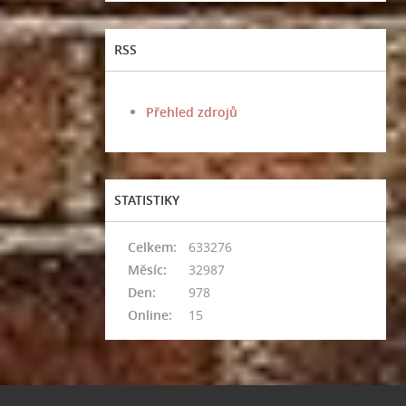
RSS
Přehled zdrojů
STATISTIKY
Celkem:
633276
Měsíc:
32987
Den:
978
Online:
15