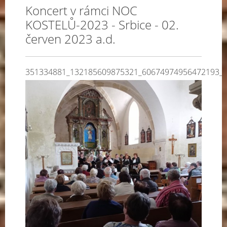
Koncert v rámci NOC
KOSTELŮ-2023 - Srbice - 02.
červen 2023 a.d.
351334881_132185609875321_60674974956472193_