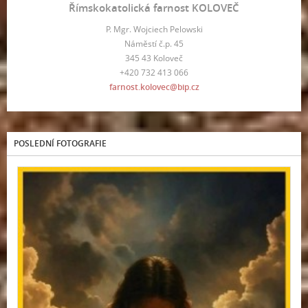
Římskokatolická farnost KOLOVEČ
P. Mgr. Wojciech Pelowski
Náměstí č.p. 45
345 43 Koloveč
+420 732 413 066
farnost.kolovec@bip.cz
POSLEDNÍ FOTOGRAFIE