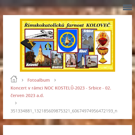
Fotoalbum
Koncert v rámci NOC KOSTELŮ-2023 - Srbice - 02.
červen 2023 a.d.
351334881_132185609875321_60674974956472193_n