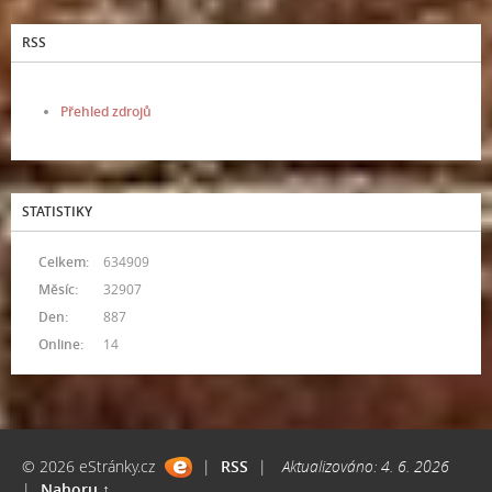
RSS
Přehled zdrojů
STATISTIKY
Celkem:
634909
Měsíc:
32907
Den:
887
Online:
14
© 2026 eStránky.cz
|
RSS
|
Aktualizováno: 4. 6. 2026
|
Nahoru ↑