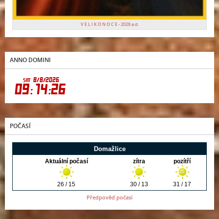
V E L I K O N O C E - 2026 a.d.
ANNO DOMINI
POČASÍ
Předpověď počasí