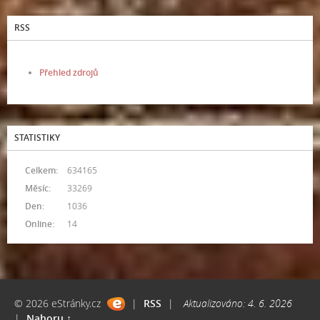
RSS
Přehled zdrojů
STATISTIKY
Celkem:
634165
Měsíc:
33269
Den:
1036
Online:
14
© 2026 eStránky.cz
|
RSS
|
Aktualizováno: 4. 6. 2026
|
Nahoru ↑