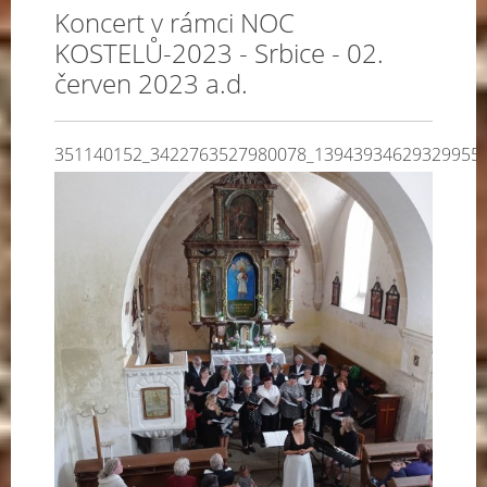
Koncert v rámci NOC
KOSTELŮ-2023 - Srbice - 02.
červen 2023 a.d.
351140152_3422763527980078_13943934629329955