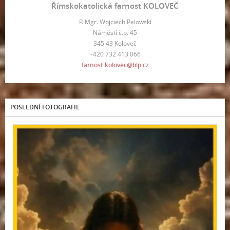
Římskokatolická farnost KOLOVEČ
P. Mgr. Wojciech Pelowski
Náměstí č.p. 45
345 43 Koloveč
+420 732 413 066
farnost.kolovec@bip.cz
POSLEDNÍ FOTOGRAFIE