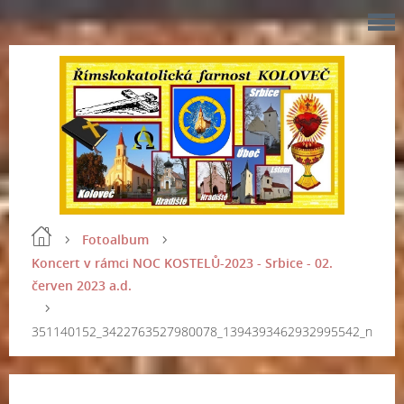
Fotoalbum
Koncert v rámci NOC KOSTELŮ-2023 - Srbice - 02.
červen 2023 a.d.
351140152_3422763527980078_1394393462932995542_n