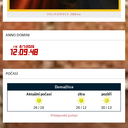
V E L I K O N O C E - 2026 a.d.
ANNO DOMINI
POČASÍ
Předpověď počasí