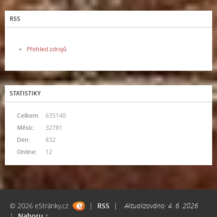
RSS
Přehled zdrojů
STATISTIKY
Celkem:
635140
Měsíc:
32781
Den:
832
Online:
12
© 2026 eStránky.cz
|
RSS
|
Aktualizováno: 4. 6. 2026
|
Nahoru ↑