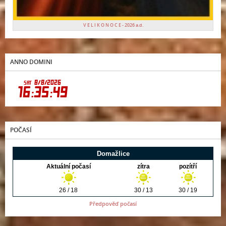
V E L I K O N O C E - 2026 a.d.
ANNO DOMINI
POČASÍ
Předpověď počasí