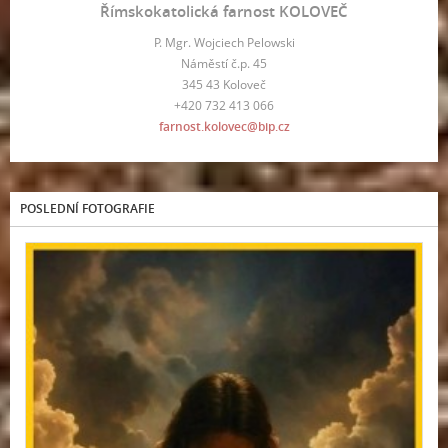
Římskokatolická farnost KOLOVEČ
P. Mgr. Wojciech Pelowski
Náměstí č.p. 45
345 43 Koloveč
+420 732 413 066
farnost.kolovec@bip.cz
POSLEDNÍ FOTOGRAFIE