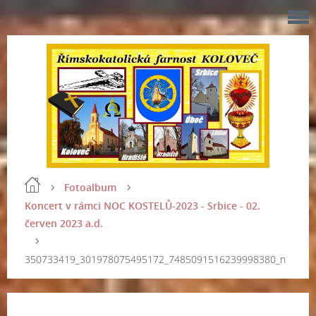
Fotoalbum
Koncert v rámci NOC KOSTELŮ-2023 - Srbice - 02.
červen 2023 a.d.
350733419_301978075495172_7485091516239998380_n