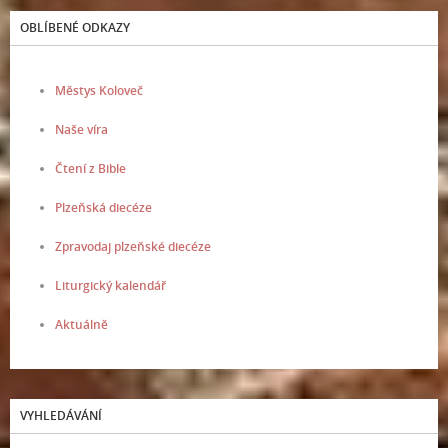
OBLÍBENÉ ODKAZY
Městys Koloveč
Naše víra
Čtení z Bible
Plzeňská diecéze
Zpravodaj plzeňské diecéze
Liturgický kalendář
Aktuálně
VYHLEDÁVÁNÍ