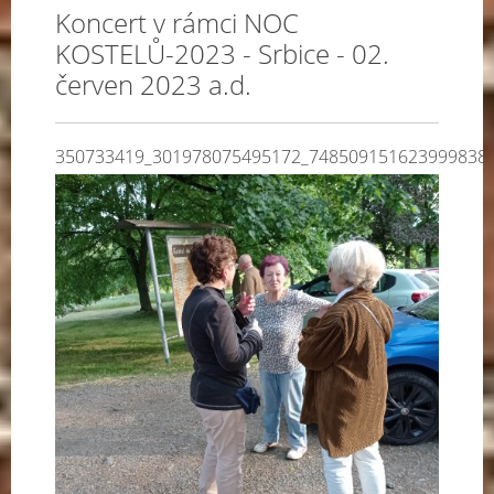
Koncert v rámci NOC
KOSTELŮ-2023 - Srbice - 02.
červen 2023 a.d.
350733419_301978075495172_748509151623999838