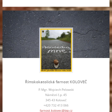
Římskokatolická farnost KOLOVEČ
P. Mgr. Wojciech Pelowski
Náměstí č.p. 45
345 43 Koloveč
+420 732 413 066
farnost.kolovec@bip.cz