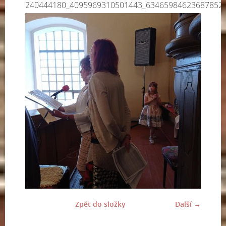
240444180_4095969310501443_63465984623687852
Zpět do složky
Další →