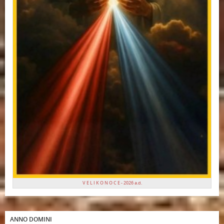
V E L I K O N O C E - 2026 a.d.
ANNO DOMINI