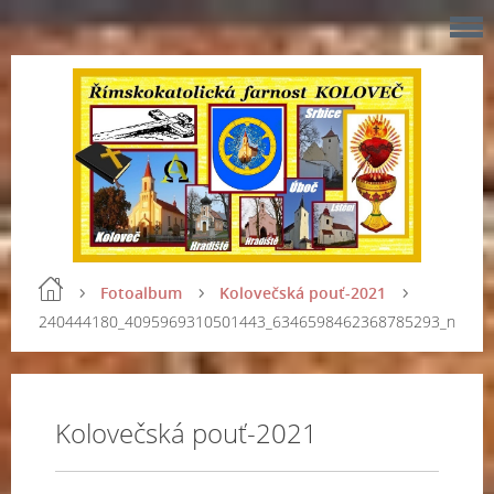
Fotoalbum
Kolovečská pouť-2021
240444180_4095969310501443_6346598462368785293_n
Kolovečská pouť-2021