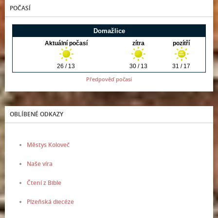
POČASÍ
Předpověď počasí
OBLÍBENÉ ODKAZY
Městys Koloveč
Naše víra
Čtení z Bible
Plzeňská diecéze