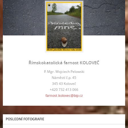
Římskokatolická farnost KOLOVEČ
P. Mgr. Wojciech Pelowski
Náměstí č.p. 45
345 43 Koloveč
+420 732 413 066
farnost.kolovec@bip.cz
POSLEDNÍ FOTOGRAFIE