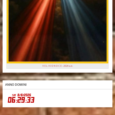
V E L I K O N O C E - 2026 a.d.
ANNO DOMINI