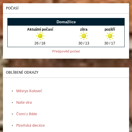
POČASÍ
Předpověď počasí
OBLÍBENÉ ODKAZY
Městys Koloveč
Naše víra
Čtení z Bible
Plzeňská diecéze