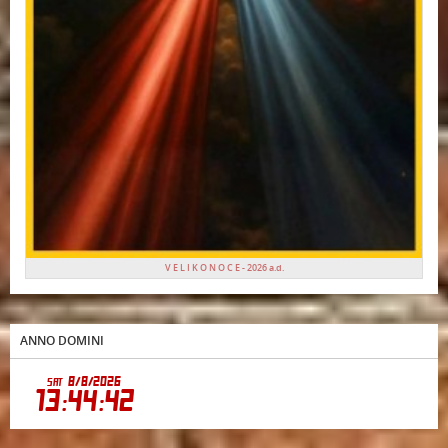
V E L I K O N O C E - 2026 a.d.
ANNO DOMINI