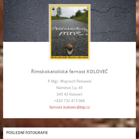
Římskokatolická farnost KOLOVEČ
P. Mgr. Wojciech Pelowski
Náměstí č.p. 45
345 43 Koloveč
+420 732 413 066
farnost.kolovec@bip.cz
POSLEDNÍ FOTOGRAFIE