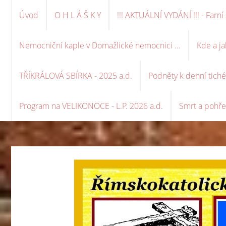
Úvod
O H L Á Š K Y
!!! AKTUÁLNÍ VYDÁNÍ !!! - Far
Nemocniční kaple v Domažlické nemocnici ...
Kde a ja
TŘÍKRÁLOVÁ SBÍRKA - 2025 a.d.
Podněty k denní tich
Program na VELIKONOCE - L.P. 2026 a.d.
Smrt a pohře