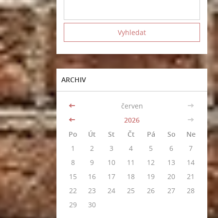
ARCHIV
<<
červen
>>
<<
2026
>>
Po
Út
St
Čt
Pá
So
Ne
1
2
3
4
5
6
7
8
9
10
11
12
13
14
15
16
17
18
19
20
21
22
23
24
25
26
27
28
29
30