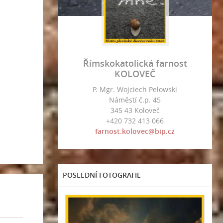
Římskokatolická farnost
KOLOVEČ
P. Mgr. Wojciech Pelowski
Náměstí č.p. 45
345 43 Koloveč
+420 732 413 066
farnost.kolovec@bip.cz
POSLEDNÍ FOTOGRAFIE