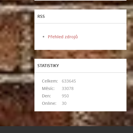
RSS
Přehled zdrojů
STATISTIKY
Celkem:
633645
Měsíc:
33078
Den:
950
Online:
30