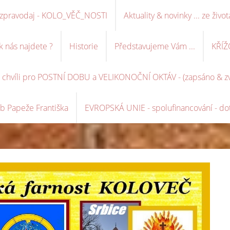
ní zpravodaj - KOLO_VĚČ_NOSTI
Aktuality & novinky ... ze život
k nás najdete ?
Historie
Představujeme Vám ...
KŘÍŽ
é chvíli pro POSTNÍ DOBU a VELIKONOČNÍ OKTÁV - (zapsáno & zve
b Papeže Františka
EVROPSKÁ UNIE - spolufinancování - dot