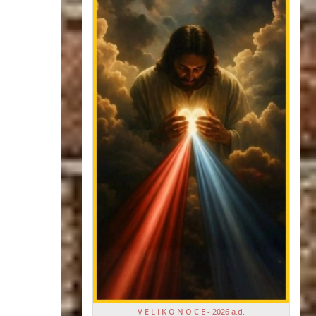
V E L I K O N O C E - 2026 a.d.