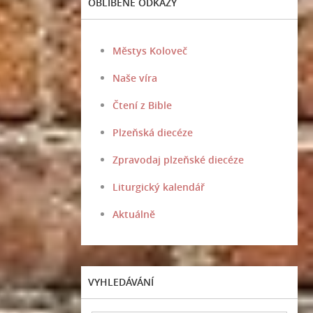
OBLÍBENÉ ODKAZY
Městys Koloveč
Naše víra
Čtení z Bible
Plzeňská diecéze
Zpravodaj plzeňské diecéze
Liturgický kalendář
Aktuálně
VYHLEDÁVÁNÍ