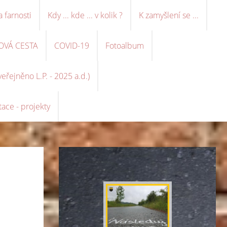
a farnosti
Kdy ... kde ... v kolik ?
K zamyšlení se ...
OVÁ CESTA
COVID-19
Fotoalbum
řejněno L.P. - 2025 a.d.)
ace - projekty