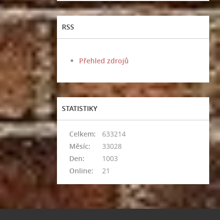
RSS
Přehled zdrojů
STATISTIKY
Celkem:
633214
Měsíc:
33028
Den:
1003
Online:
21