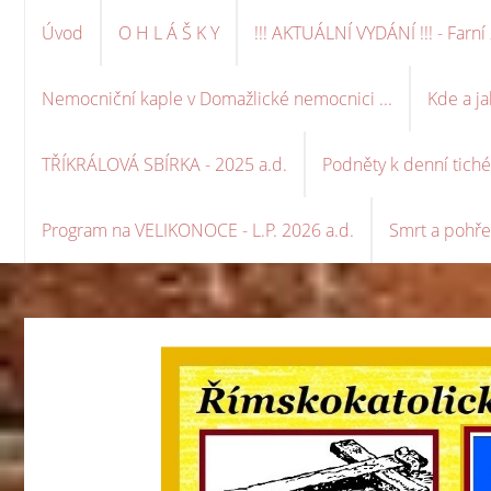
Úvod
O H L Á Š K Y
!!! AKTUÁLNÍ VYDÁNÍ !!! - Far
Nemocniční kaple v Domažlické nemocnici ...
Kde a ja
TŘÍKRÁLOVÁ SBÍRKA - 2025 a.d.
Podněty k denní tich
Program na VELIKONOCE - L.P. 2026 a.d.
Smrt a pohře