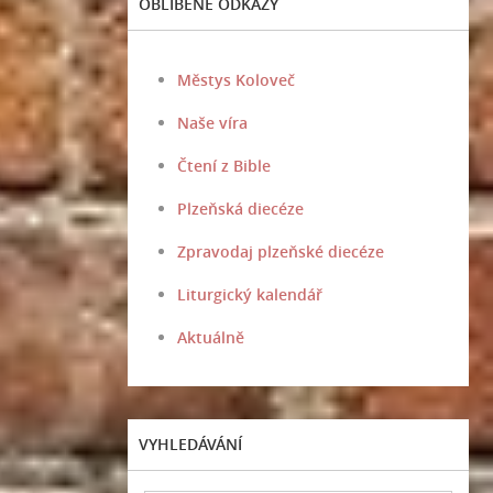
OBLÍBENÉ ODKAZY
Městys Koloveč
Naše víra
Čtení z Bible
Plzeňská diecéze
Zpravodaj plzeňské diecéze
Liturgický kalendář
Aktuálně
VYHLEDÁVÁNÍ