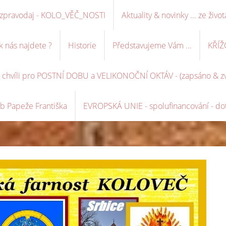
ní zpravodaj - KOLO_VĚČ_NOSTI
Aktuality & novinky ... ze život
k nás najdete ?
Historie
Představujeme Vám ...
KŘÍŽ
é chvíli pro POSTNÍ DOBU a VELIKONOČNÍ OKTÁV - (zapsáno & zve
b Papeže Františka
EVROPSKÁ UNIE - spolufinancování - dot