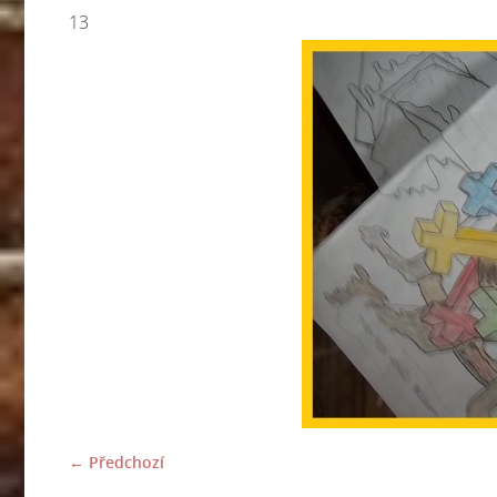
13
← Předchozí