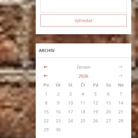
ARCHIV
<<
červen
>>
<<
2026
>>
Po
Út
St
Čt
Pá
So
Ne
1
2
3
4
5
6
7
8
9
10
11
12
13
14
15
16
17
18
19
20
21
22
23
24
25
26
27
28
29
30