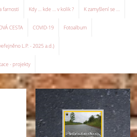
a farnosti
Kdy ... kde ... v kolik ?
K zamyšlení se ...
OVÁ CESTA
COVID-19
Fotoalbum
řejněno L.P. - 2025 a.d.)
ace - projekty