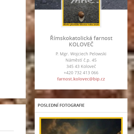
Římskokatolická farnost
KOLOVEČ
P. Mgr. Wojciech Pelowski
Náměstí č.p. 45
345 43 Koloveč
+420 732 413 066
farnost.kolovec@bip.cz
POSLEDNÍ FOTOGRAFIE