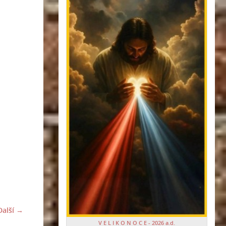
Další →
V E L I K O N O C E - 2026 a.d.