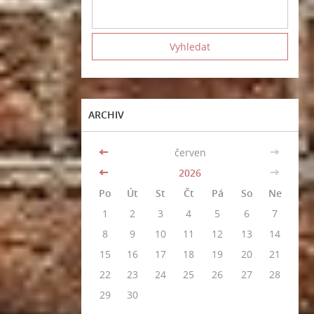
ARCHIV
<<
červen
>>
<<
2026
>>
Po
Út
St
Čt
Pá
So
Ne
1
2
3
4
5
6
7
8
9
10
11
12
13
14
15
16
17
18
19
20
21
22
23
24
25
26
27
28
29
30