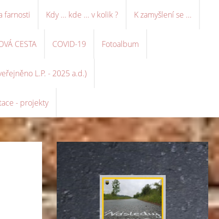
a farnosti
Kdy ... kde ... v kolik ?
K zamyšlení se ...
OVÁ CESTA
COVID-19
Fotoalbum
řejněno L.P. - 2025 a.d.)
ace - projekty