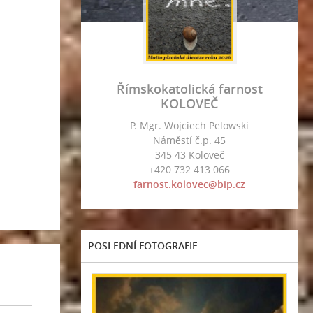
Římskokatolická farnost
KOLOVEČ
P. Mgr. Wojciech Pelowski
Náměstí č.p. 45
345 43 Koloveč
+420 732 413 066
farnost.kolovec@bip.cz
POSLEDNÍ FOTOGRAFIE