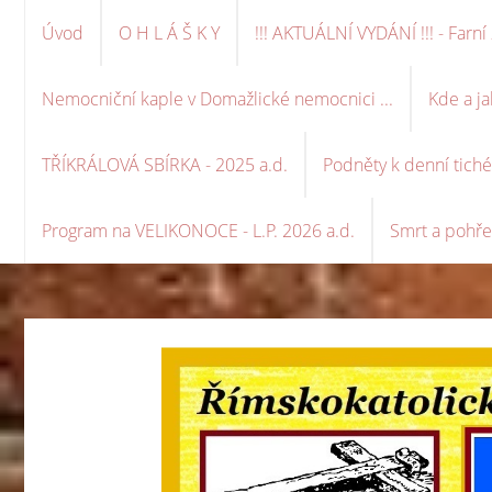
Úvod
O H L Á Š K Y
!!! AKTUÁLNÍ VYDÁNÍ !!! - Far
Nemocniční kaple v Domažlické nemocnici ...
Kde a ja
TŘÍKRÁLOVÁ SBÍRKA - 2025 a.d.
Podněty k denní tich
Program na VELIKONOCE - L.P. 2026 a.d.
Smrt a pohře