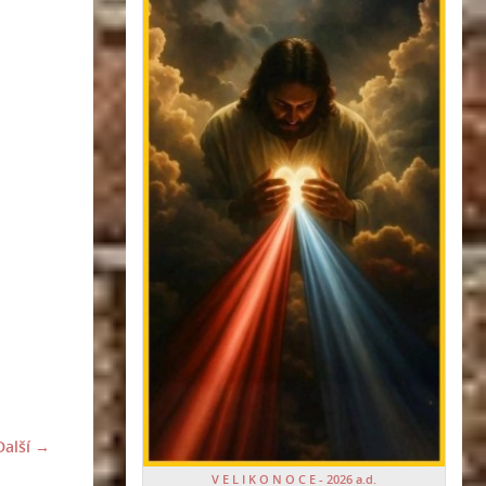
Další →
V E L I K O N O C E - 2026 a.d.