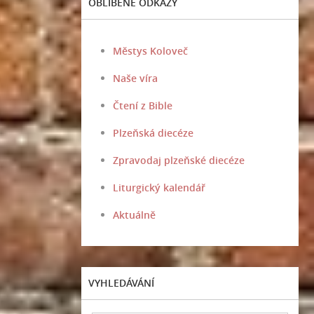
OBLÍBENÉ ODKAZY
Městys Koloveč
Naše víra
Čtení z Bible
Plzeňská diecéze
Zpravodaj plzeňské diecéze
Liturgický kalendář
Aktuálně
VYHLEDÁVÁNÍ