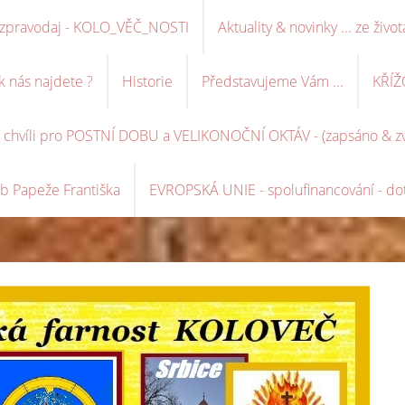
ní zpravodaj - KOLO_VĚČ_NOSTI
Aktuality & novinky ... ze život
k nás najdete ?
Historie
Představujeme Vám ...
KŘÍŽ
é chvíli pro POSTNÍ DOBU a VELIKONOČNÍ OKTÁV - (zapsáno & zve
b Papeže Františka
EVROPSKÁ UNIE - spolufinancování - dot