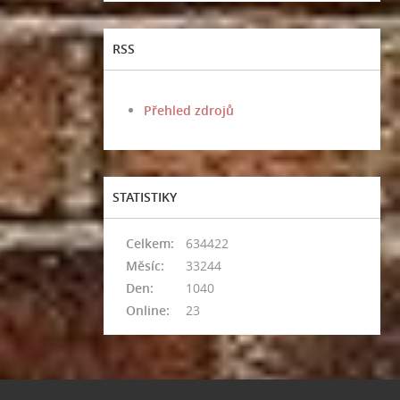
RSS
Přehled zdrojů
STATISTIKY
Celkem:
634422
Měsíc:
33244
Den:
1040
Online:
23