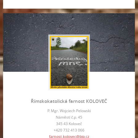
Římskokatolická farnost KOLOVEČ
P. Mgr. Wojciech Pelowski
Náměstí č.p. 45
345 43 Koloveč
+420 732 413 066
farnost.kolovec@bip.cz