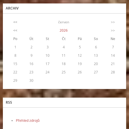
ARCHIV
<<
červen
>>
<<
2026
>>
Po
Út
St
Čt
Pá
So
Ne
1
2
3
4
5
6
7
8
9
10
11
12
13
14
15
16
17
18
19
20
21
22
23
24
25
26
27
28
29
30
RSS
Přehled zdrojů