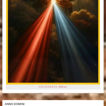
V E L I K O N O C E - 2026 a.d.
ANNO DOMINI