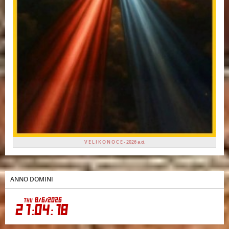
V E L I K O N O C E - 2026 a.d.
ANNO DOMINI