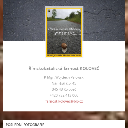
Římskokatolická farnost KOLOVEČ
P. Mgr. Wojciech Pelowski
Náměstí č.p. 45
345 43 Koloveč
+420 732 413 066
farnost.kolovec@bip.cz
POSLEDNÍ FOTOGRAFIE