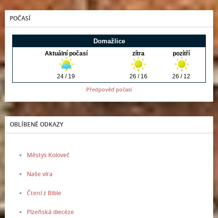
POČASÍ
Předpověď počasí
OBLÍBENÉ ODKAZY
Městys Koloveč
Naše víra
Čtení z Bible
Plzeňská diecéze