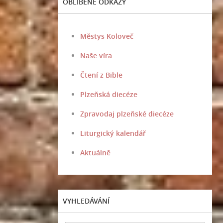
OBLÍBENÉ ODKAZY
Městys Koloveč
Naše víra
Čtení z Bible
Plzeňská diecéze
Zpravodaj plzeňské diecéze
Liturgický kalendář
Aktuálně
VYHLEDÁVÁNÍ