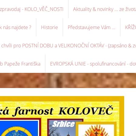
ní zpravodaj - KOLO_VĚČ_NOSTI
Aktuality & novinky ... ze život
k nás najdete ?
Historie
Představujeme Vám ...
KŘÍŽ
é chvíli pro POSTNÍ DOBU a VELIKONOČNÍ OKTÁV - (zapsáno & zve
b Papeže Františka
EVROPSKÁ UNIE - spolufinancování - dot