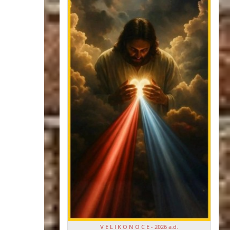
V E L I K O N O C E - 2026 a.d.