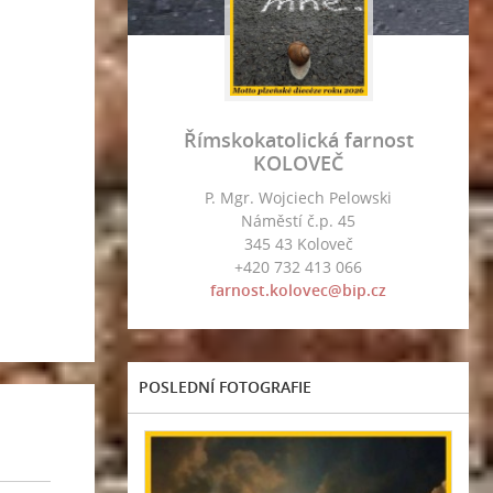
Římskokatolická farnost
KOLOVEČ
P. Mgr. Wojciech Pelowski
Náměstí č.p. 45
345 43 Koloveč
+420 732 413 066
farnost.kolovec@bip.cz
POSLEDNÍ FOTOGRAFIE