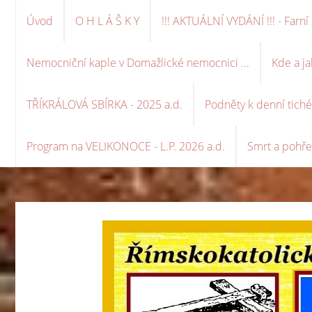
Úvod
O H L Á Š K Y
!!! AKTUÁLNÍ VYDÁNÍ !!! - Far
Nemocniční kaple v Domažlické nemocnici ...
Kde a ja
TŘÍKRÁLOVÁ SBÍRKA - 2025 a.d.
Podněty k denní tich
Program na VELIKONOCE - L.P. 2026 a.d.
Smrt a pohře