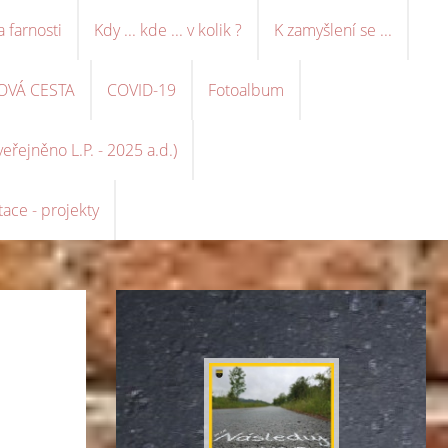
a farnosti
Kdy ... kde ... v kolik ?
K zamyšlení se ...
OVÁ CESTA
COVID-19
Fotoalbum
řejněno L.P. - 2025 a.d.)
ace - projekty