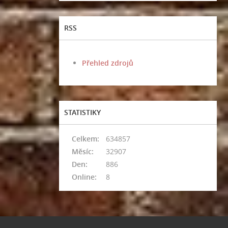
RSS
Přehled zdrojů
STATISTIKY
Celkem:
634857
Měsíc:
32907
Den:
886
Online:
8