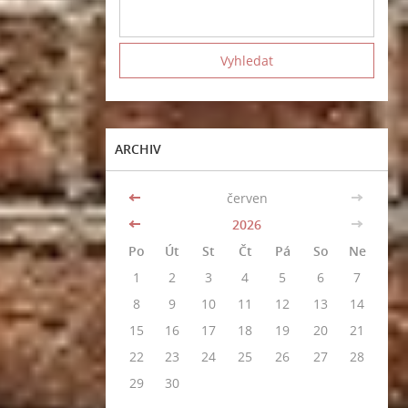
ARCHIV
<<
červen
>>
<<
2026
>>
Po
Út
St
Čt
Pá
So
Ne
1
2
3
4
5
6
7
8
9
10
11
12
13
14
15
16
17
18
19
20
21
22
23
24
25
26
27
28
29
30